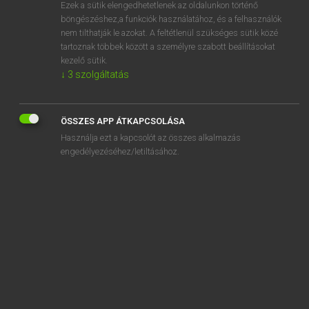
Ezek a sütik elengedhetetlenek az oldalunkon történő
böngészéshez,a funkciók használatához, és a felhasználók
nem tilthatják le azokat. A feltétlenül szükséges sütik közé
Varga Jenő
tartoznak többek között a személyre szabott beállításokat
ANGOL−MAGYAR PÉNZÜGYI SZÓTÁR
kezelő sütik.
↓
3
szolgáltatás
Kapcsolódó anyagok
agency services
ÖSSZES APP ÁTKAPCSOLÁSA
agenda
Használja ezt a kapcsolót az összes alkalmazás
agenda item
engedélyezéséhez/letiltásához.
agent
agent
agent
agent by estoppel
agent by parol authority
agent factoring