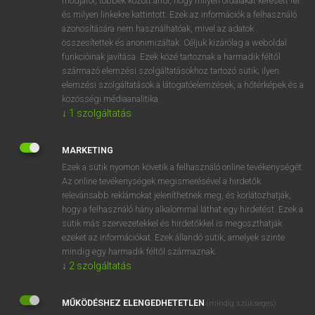
módjáról, többek között arról, hogy milyen oldalakat keresett fel
és milyen linkekre kattintott. Ezek az információk a felhasználó
VAN ELŐFIZETÉSED?
azonosítására nem használhatóak, mivel az adatok
összesítettek és anonimizáltak. Céljuk kizárólag a weboldal
Van előfizetésem a teljes szócikk megtekintéséhez.
funkcióinak javítása. Ezek közé tartoznak a harmadik féltől
származó elemzési szolgáltatásokhoz tartozó sütik; ilyen
BELÉPÉS
elemzési szolgáltatások a látogatóelemzések, a hőtérképek és a
közösségi médiaanalitika.
↓
1
szolgáltatás
MARKETING
Ezek a sütik nyomon követik a felhasználó online tevékenységét.
Az online tevékenységek megismerésével a hirdetők
NINCS ELŐFIZETÉSED?
relevánsabb reklámokat jeleníthetnek meg, és korlátozhatják,
Nincs regisztrációm és előfizetésem. A szótár 2 órás,
hogy a felhasználó hány alkalommal láthat egy hirdetést. Ezek a
díjmentes próbaverziójának elindításához regisztrálok és
sütik más szervezetekkel és hirdetőkkel is megoszthatják
belépek
.
ezeket az információkat. Ezek állandó sütik, amelyek szinte
mindig egy harmadik féltől származnak.
↓
2
szolgáltatás
REGISZTRÁCIÓ
MŰKÖDÉSHEZ ELENGEDHETETLEN
(mindig szükséges)