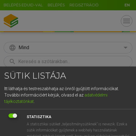
BELÉPÉS EDUID-VAL
BELÉPÉS
REGISZTRÁCIÓ
EN
menu
language
Mind
search
SÜTIK LISTÁJA
GR
KERESÉS
5
6
7
8
9
ö
ü
ó
Itt láthatja és testreszabhatja az önről gyűjtött információkat.
További információért kérjük, olvasd el az
adatvédelmi
r
t
z
u
i
o
p
ő
ú
VARGA JENŐ
tájékoztatónkat
.
Angol−magyar pénzügyi szótár
g
h
j
k
l
é
á
ű
Ω
STATISZTIKA
v
b
n
m
,
.
-
AltGr
A statisztikai sütiket „teljesítménysütiknek” is nevezik. Ezek a
sütik információkat gyűjtenek a webhely használatának