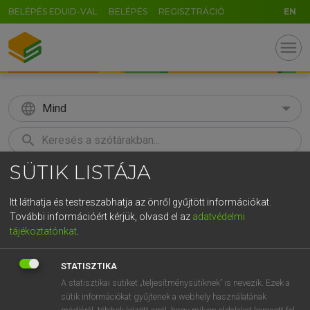
BELÉPÉS EDUID-VAL
BELÉPÉS
REGISZTRÁCIÓ
EN
menu
language
Mind
search
SÜTIK LISTÁJA
GR
KERESÉS
5
6
7
8
9
ö
ü
ó
Itt láthatja és testreszabhatja az önről gyűjtött információkat.
További információért kérjük, olvasd el az
adatvédelmi
r
t
z
u
i
o
p
ő
ú
MAGYAR TUDOMÁNYOS AKADÉMIA
tájékoztatónkat
.
A magyar helyesírás szabályai 12. kiadás
g
h
j
k
l
é
á
ű
Ω
STATISZTIKA
v
b
n
m
,
.
-
AltGr
A statisztikai sütiket „teljesítménysütiknek” is nevezik. Ezek a
sütik információkat gyűjtenek a webhely használatának