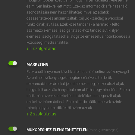
módjáról, többek között arról, hogy milyen oldalakat keresett fel
és milyen linkekre kattintott. Ezek az információk a felhasználó
VAN ELŐFIZETÉSED?
azonosítására nem használhatóak, mivel az adatok
összesítettek és anonimizáltak. Céljuk kizárólag a weboldal
Van előfizetésem a teljes szócikk megtekintéséhez.
funkcióinak javítása. Ezek közé tartoznak a harmadik féltől
származó elemzési szolgáltatásokhoz tartozó sütik; ilyen
BELÉPÉS
elemzési szolgáltatások a látogatóelemzések, a hőtérképek és a
közösségi médiaanalitika.
↓
1
szolgáltatás
MARKETING
Ezek a sütik nyomon követik a felhasználó online tevékenységét.
Az online tevékenységek megismerésével a hirdetők
NINCS ELŐFIZETÉSED?
relevánsabb reklámokat jeleníthetnek meg, és korlátozhatják,
Nincs regisztrációm és előfizetésem. A szótár 2 órás,
hogy a felhasználó hány alkalommal láthat egy hirdetést. Ezek a
díjmentes próbaverziójának elindításához regisztrálok és
sütik más szervezetekkel és hirdetőkkel is megoszthatják
belépek
.
ezeket az információkat. Ezek állandó sütik, amelyek szinte
mindig egy harmadik féltől származnak.
↓
2
szolgáltatás
REGISZTRÁCIÓ
MŰKÖDÉSHEZ ELENGEDHETETLEN
(mindig szükséges)