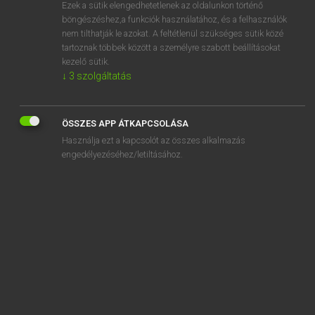
Ezek a sütik elengedhetetlenek az oldalunkon történő
böngészéshez,a funkciók használatához, és a felhasználók
nem tilthatják le azokat. A feltétlenül szükséges sütik közé
Magyar Tudományos Akadémia
tartoznak többek között a személyre szabott beállításokat
A MAGYAR HELYESÍRÁS SZABÁLYAI 12. KIADÁS
kezelő sütik.
↓
3
szolgáltatás
Kapcsolódó anyagok
les
ÖSSZES APP ÁTKAPCSOLÁSA
les
Használja ezt a kapcsolót az összes alkalmazás
lesállás
engedélyezéséhez/letiltásához.
lesben
leselkedik
lesifotós
lesiklópálya
leskelődik
lesre