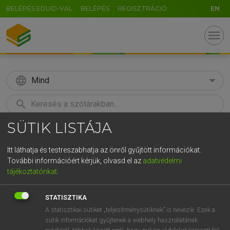
BELÉPÉS EDUID-VAL
BELÉPÉS
REGISZTRÁCIÓ
EN
menu
language
Mind
search
SÜTIK LISTÁJA
GR
KERESÉS
5
6
7
8
9
ö
ü
ó
Itt láthatja és testreszabhatja az önről gyűjtött információkat.
További információért kérjük, olvasd el az
adatvédelmi
r
t
z
u
i
o
p
ő
ú
MAGYAR TUDOMÁNYOS AKADÉMIA
tájékoztatónkat
.
A magyar helyesírás szabályai 12. kiadás
g
h
j
k
l
é
á
ű
Ω
STATISZTIKA
v
b
n
m
,
.
-
AltGr
A statisztikai sütiket „teljesítménysütiknek” is nevezik. Ezek a
sütik információkat gyűjtenek a webhely használatának