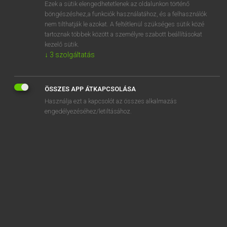
Ezek a sütik elengedhetetlenek az oldalunkon történő
böngészéshez,a funkciók használatához, és a felhasználók
nem tilthatják le azokat. A feltétlenül szükséges sütik közé
Magyar Tudományos Akadémia
tartoznak többek között a személyre szabott beállításokat
A MAGYAR HELYESÍRÁS SZABÁLYAI 12. KIADÁS
kezelő sütik.
↓
3
szolgáltatás
Kapcsolódó anyagok
lépre
ÖSSZES APP ÁTKAPCSOLÁSA
lepte
Használja ezt a kapcsolót az összes alkalmazás
lépten-nyomon
engedélyezéséhez/letiltásához.
lerakodik
lerakódik
lerakóhely
les
les
lesállás