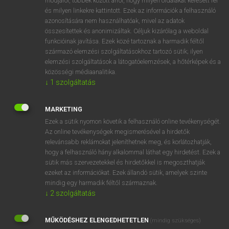
módjáról, többek között arról, hogy milyen oldalakat keresett fel
és milyen linkekre kattintott. Ezek az információk a felhasználó
VAN ELŐFIZETÉSED?
azonosítására nem használhatóak, mivel az adatok
összesítettek és anonimizáltak. Céljuk kizárólag a weboldal
Van előfizetésem a teljes szócikk megtekintéséhez.
funkcióinak javítása. Ezek közé tartoznak a harmadik féltől
származó elemzési szolgáltatásokhoz tartozó sütik; ilyen
BELÉPÉS
elemzési szolgáltatások a látogatóelemzések, a hőtérképek és a
közösségi médiaanalitika.
↓
1
szolgáltatás
MARKETING
Ezek a sütik nyomon követik a felhasználó online tevékenységét.
Az online tevékenységek megismerésével a hirdetők
NINCS ELŐFIZETÉSED?
relevánsabb reklámokat jeleníthetnek meg, és korlátozhatják,
Nincs regisztrációm és előfizetésem. A szótár 2 órás,
hogy a felhasználó hány alkalommal láthat egy hirdetést. Ezek a
díjmentes próbaverziójának elindításához regisztrálok és
sütik más szervezetekkel és hirdetőkkel is megoszthatják
belépek
.
ezeket az információkat. Ezek állandó sütik, amelyek szinte
mindig egy harmadik féltől származnak.
↓
2
szolgáltatás
REGISZTRÁCIÓ
MŰKÖDÉSHEZ ELENGEDHETETLEN
(mindig szükséges)