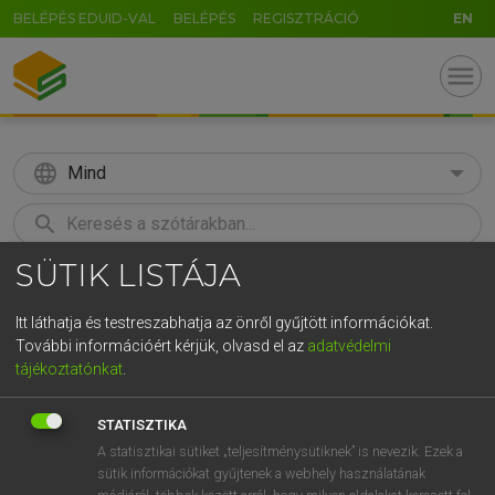
BELÉPÉS EDUID-VAL
BELÉPÉS
REGISZTRÁCIÓ
EN
menu
language
Mind
search
SÜTIK LISTÁJA
GR
KERESÉS
5
6
7
8
9
ö
ü
ó
Itt láthatja és testreszabhatja az önről gyűjtött információkat.
További információért kérjük, olvasd el az
adatvédelmi
r
t
z
u
i
o
p
ő
ú
TEGYEY IMRE
tájékoztatónkat
.
Latin−magyar szótár
g
h
j
k
l
é
á
ű
Ω
STATISZTIKA
v
b
n
m
,
.
-
AltGr
A statisztikai sütiket „teljesítménysütiknek” is nevezik. Ezek a
sütik információkat gyűjtenek a webhely használatának