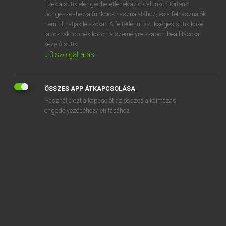
Ezek a sütik elengedhetetlenek az oldalunkon történő
böngészéshez,a funkciók használatához, és a felhasználók
nem tilthatják le azokat. A feltétlenül szükséges sütik közé
Tegyey Imre
tartoznak többek között a személyre szabott beállításokat
LATIN−MAGYAR SZÓTÁR
kezelő sütik.
↓
3
szolgáltatás
Kapcsolódó anyagok
obscaenus
ÖSSZES APP ÁTKAPCSOLÁSA
obscena
Használja ezt a kapcsolót az összes alkalmazás
obscene
engedélyezéséhez/letiltásához.
obscenitas
obscenum
obscenus
obscuratio
obscuritas
obscuro