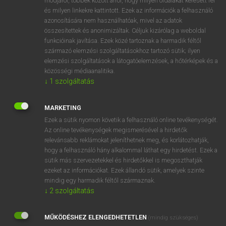
módjáról, többek között arról, hogy milyen oldalakat keresett fel
és milyen linkekre kattintott. Ezek az információk a felhasználó
VAN ELŐFIZETÉSED?
azonosítására nem használhatóak, mivel az adatok
összesítettek és anonimizáltak. Céljuk kizárólag a weboldal
Van előfizetésem a teljes szócikk megtekintéséhez.
funkcióinak javítása. Ezek közé tartoznak a harmadik féltől
származó elemzési szolgáltatásokhoz tartozó sütik; ilyen
BELÉPÉS
elemzési szolgáltatások a látogatóelemzések, a hőtérképek és a
közösségi médiaanalitika.
↓
1
szolgáltatás
MARKETING
Ezek a sütik nyomon követik a felhasználó online tevékenységét.
Az online tevékenységek megismerésével a hirdetők
NINCS ELŐFIZETÉSED?
relevánsabb reklámokat jeleníthetnek meg, és korlátozhatják,
Nincs regisztrációm és előfizetésem. A szótár 2 órás,
hogy a felhasználó hány alkalommal láthat egy hirdetést. Ezek a
díjmentes próbaverziójának elindításához regisztrálok és
sütik más szervezetekkel és hirdetőkkel is megoszthatják
belépek
.
ezeket az információkat. Ezek állandó sütik, amelyek szinte
mindig egy harmadik féltől származnak.
↓
2
szolgáltatás
REGISZTRÁCIÓ
MŰKÖDÉSHEZ ELENGEDHETETLEN
(mindig szükséges)