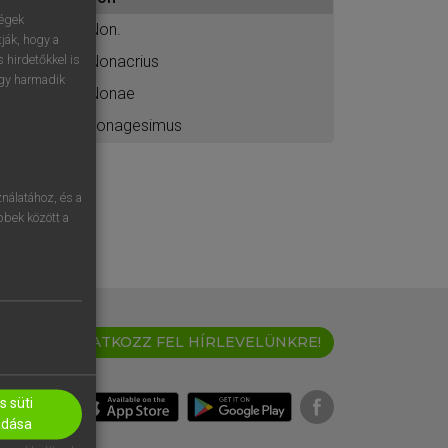
ához
ségek
Non.
ják, hogy a
Nonacrius
 hirdetőkkel is
egy harmadik
Nonae
nonagesimus
nálatához, és a
öbbek között a
IRATKOZZ FEL HÍRLEVELÜNKRE!
 süti
adása