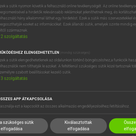
próbaverziójának elindítás
zek a sütik nyomon követik a felhasználó online tevékenységét. Az online tevékeny
BELÉPÉS
regisztrálok és
belépek
.
egismerésével a hirdetők relevánsabb reklámokat jeleníthetnek meg, és korlátozhat
elhasználó hány alkalommal láthat egy hirdetést. Ezek a sütik más szervezetekkel és
egoszthatják ezeket az információkat. Ezek állandó sütik, amelyek szinte mindig 
REGISZTRÁCIÓ
éltől származnak.
2
szolgáltatás
ŰKÖDÉSHEZ ELENGEDHETETLEN
(mindig szükséges)
zek a sütik elengedhetetlenek az oldalunkon történő böngészéshez,a funkciók hasz
elhasználók nem tilthatják le azokat. A feltétlenül szükséges sütik közé tartoznak t
zemélyre szabott beállításokat kezelő sütik.
3
szolgáltatás
SSZES APP ÁTKAPCSOLÁSA
HASZNÁLÓKNAK
SÚGÓ
asználja ezt a kapcsolót az összes alkalmazás engedélyezéséhez/letiltásához.
K
RÓLUNK
NTÉZMÉNYEKNEK
ELÉRHETŐSÉG
a szükséges sütik
Kiválasztottak
Összes
MEGOLDÁSOK
SÜTI BEÁLLÍTÁSOK
elfogadása
elfogadása
elfog