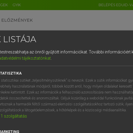
ÉGEK
GYIK
BELÉPÉS EDUID-V
ELŐZMÉNYEK
 LISTÁJA
és testreszabhatja az önről gyűjtött információkat.
További információért k
HU
DE
CN
FR
ES
IT
NL
RU
GR
adatvédelmi tájékoztatónkat
.
Y IMRE
1
2
3
4
5
6
7
8
9
n−magyar szótár
TATISZTIKA
q
w
e
r
t
z
u
i
 statisztikai sütiket „teljesítménysütiknek” is nevezik. Ezek a sütik információkat gy
ebhely használatának módjáról, többek között arról, hogy milyen oldalakat keresett 
a
s
d
f
g
h
j
k
l
é
inkekre kattintott. Ezek az információk a felhasználó azonosítására nem használható
datok összesítettek és anonimizáltak. Céljuk kizárólag a weboldal funkcióinak javít
í
y
x
c
v
b
n
m
,
.
artoznak a harmadik féltől származó elemzési szolgáltatásokhoz tartozó sütik; ilye
zolgáltatások a látogatóelemzések, a hőtérképek és a közösségi médiaanalitika.
VAN ELŐFIZETÉSED?
NINCS ELŐFIZETÉSED
1
szolgáltatás
előfizetésem a teljes szócikk
Nincs regisztrációm és előfiz
megtekintéséhez.
A szótár 2 órás, díjmente
MARKETING