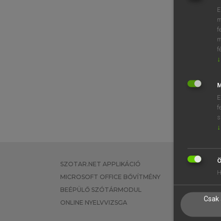
E
m
f
m
f
↓
M
E
f
s
↓
Ö
SZOTAR.NET APPLIKÁCIÓ
EGYÉNI FEL
H
MICROSOFT OFFICE BŐVÍTMÉNY
TANULÓKNA
BEÉPÜLŐ SZÓTÁRMODUL
OKTATÁSI I
Csak 
ONLINE NYELVVIZSGA
VÁLLALATI 