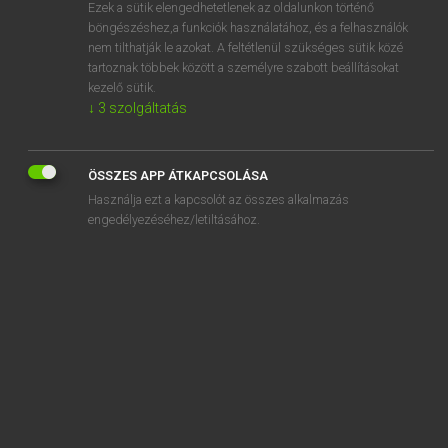
Ezek a sütik elengedhetetlenek az oldalunkon történő
böngészéshez,a funkciók használatához, és a felhasználók
nem tilthatják le azokat. A feltétlenül szükséges sütik közé
Tegyey Imre
tartoznak többek között a személyre szabott beállításokat
LATIN−MAGYAR SZÓTÁR
kezelő sütik.
↓
3
szolgáltatás
Kapcsolódó anyagok
anniculus
ÖSSZES APP ÁTKAPCSOLÁSA
annitor
Használja ezt a kapcsolót az összes alkalmazás
anniversarius
engedélyezéséhez/letiltásához.
anno
annona
annosus
annotatio
annotatus
annotinus