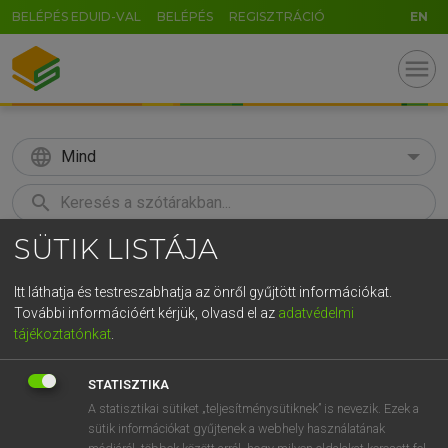
BELÉPÉS EDUID-VAL
BELÉPÉS
REGISZTRÁCIÓ
EN
menu
language
Mind
search
SÜTIK LISTÁJA
GR
KERESÉS
5
6
7
8
9
ö
ü
ó
Itt láthatja és testreszabhatja az önről gyűjtött információkat.
További információért kérjük, olvasd el az
adatvédelmi
r
t
z
u
i
o
p
ő
ú
TEGYEY IMRE
tájékoztatónkat
.
Latin−magyar szótár
g
h
j
k
l
é
á
ű
Ω
STATISZTIKA
v
b
n
m
,
.
-
AltGr
A statisztikai sütiket „teljesítménysütiknek” is nevezik. Ezek a
sütik információkat gyűjtenek a webhely használatának