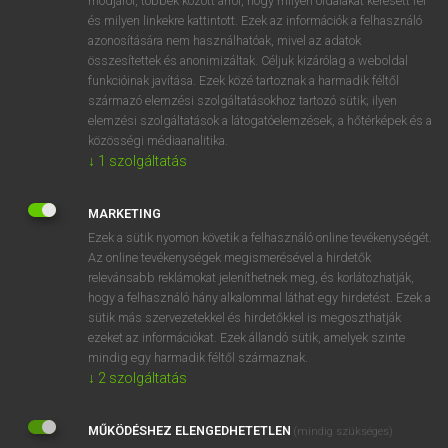
módjáról, többek között arról, hogy milyen oldalakat keresett fel
és milyen linkekre kattintott. Ezek az információk a felhasználó
VAN ELŐFIZETÉSED?
azonosítására nem használhatóak, mivel az adatok
összesítettek és anonimizáltak. Céljuk kizárólag a weboldal
Van előfizetésem a teljes szócikk megtekintéséhez.
funkcióinak javítása. Ezek közé tartoznak a harmadik féltől
származó elemzési szolgáltatásokhoz tartozó sütik; ilyen
BELÉPÉS
elemzési szolgáltatások a látogatóelemzések, a hőtérképek és a
közösségi médiaanalitika.
↓
1
szolgáltatás
MARKETING
Ezek a sütik nyomon követik a felhasználó online tevékenységét.
Az online tevékenységek megismerésével a hirdetők
NINCS ELŐFIZETÉSED?
relevánsabb reklámokat jeleníthetnek meg, és korlátozhatják,
Nincs regisztrációm és előfizetésem. A szótár 2 órás,
hogy a felhasználó hány alkalommal láthat egy hirdetést. Ezek a
díjmentes próbaverziójának elindításához regisztrálok és
sütik más szervezetekkel és hirdetőkkel is megoszthatják
belépek
.
ezeket az információkat. Ezek állandó sütik, amelyek szinte
mindig egy harmadik féltől származnak.
↓
2
szolgáltatás
REGISZTRÁCIÓ
MŰKÖDÉSHEZ ELENGEDHETETLEN
(mindig szükséges)