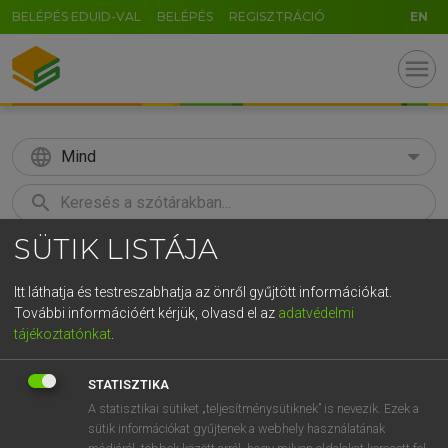
BELÉPÉS EDUID-VAL
BELÉPÉS
REGISZTRÁCIÓ
EN
menu
language
Mind
search
SÜTIK LISTÁJA
GR
KERESÉS
5
6
7
8
9
ö
ü
ó
Itt láthatja és testreszabhatja az önről gyűjtött információkat.
További információért kérjük, olvasd el az
adatvédelmi
r
t
z
u
i
o
p
ő
ú
TEGYEY IMRE
tájékoztatónkat
.
Latin−magyar szótár
g
h
j
k
l
é
á
ű
Ω
STATISZTIKA
v
b
n
m
,
.
-
AltGr
A statisztikai sütiket „teljesítménysütiknek” is nevezik. Ezek a
sütik információkat gyűjtenek a webhely használatának