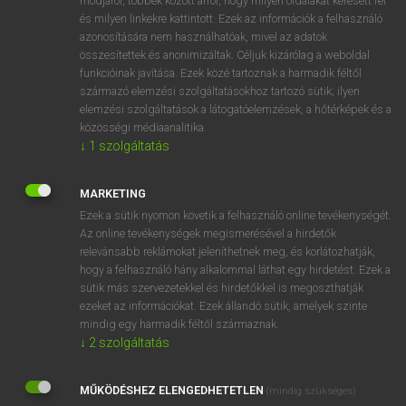
módjáról, többek között arról, hogy milyen oldalakat keresett fel
és milyen linkekre kattintott. Ezek az információk a felhasználó
VAN ELŐFIZETÉSED?
azonosítására nem használhatóak, mivel az adatok
összesítettek és anonimizáltak. Céljuk kizárólag a weboldal
Van előfizetésem a teljes szócikk megtekintéséhez.
funkcióinak javítása. Ezek közé tartoznak a harmadik féltől
származó elemzési szolgáltatásokhoz tartozó sütik; ilyen
BELÉPÉS
elemzési szolgáltatások a látogatóelemzések, a hőtérképek és a
közösségi médiaanalitika.
↓
1
szolgáltatás
MARKETING
Ezek a sütik nyomon követik a felhasználó online tevékenységét.
Az online tevékenységek megismerésével a hirdetők
NINCS ELŐFIZETÉSED?
relevánsabb reklámokat jeleníthetnek meg, és korlátozhatják,
Nincs regisztrációm és előfizetésem. A szótár 2 órás,
hogy a felhasználó hány alkalommal láthat egy hirdetést. Ezek a
díjmentes próbaverziójának elindításához regisztrálok és
sütik más szervezetekkel és hirdetőkkel is megoszthatják
belépek
.
ezeket az információkat. Ezek állandó sütik, amelyek szinte
mindig egy harmadik féltől származnak.
↓
2
szolgáltatás
REGISZTRÁCIÓ
MŰKÖDÉSHEZ ELENGEDHETETLEN
(mindig szükséges)