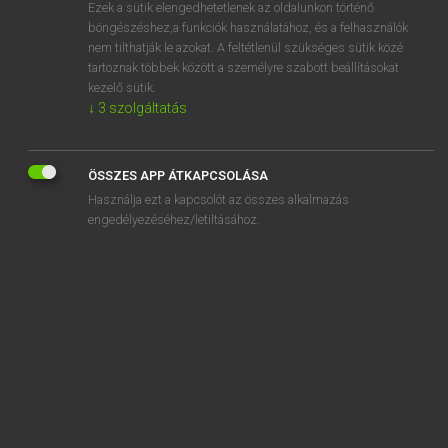
Ezek a sütik elengedhetetlenek az oldalunkon történő
böngészéshez,a funkciók használatához, és a felhasználók
nem tilthatják le azokat. A feltétlenül szükséges sütik közé
Tegyey Imre
tartoznak többek között a személyre szabott beállításokat
LATIN−MAGYAR SZÓTÁR
kezelő sütik.
↓
3
szolgáltatás
Kapcsolódó anyagok
miseratio
ÖSSZES APP ÁTKAPCSOLÁSA
misere
Használja ezt a kapcsolót az összes alkalmazás
misereo
engedélyezéséhez/letiltásához.
miseresco
miseria
misericordia
misericors
miseriter
miseror