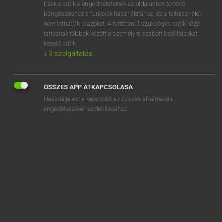
Ezek a sütik elengedhetetlenek az oldalunkon történő
böngészéshez,a funkciók használatához, és a felhasználók
nem tilthatják le azokat. A feltétlenül szükséges sütik közé
Tegyey Imre
tartoznak többek között a személyre szabott beállításokat
LATIN−MAGYAR SZÓTÁR
kezelő sütik.
↓
3
szolgáltatás
Kapcsolódó anyagok
Annaeus
ÖSSZES APP ÁTKAPCSOLÁSA
annales
Használja ezt a kapcsolót az összes alkalmazás
annalis
engedélyezéséhez/letiltásához.
annato
anne
annecto
annexus
anniculus
annitor