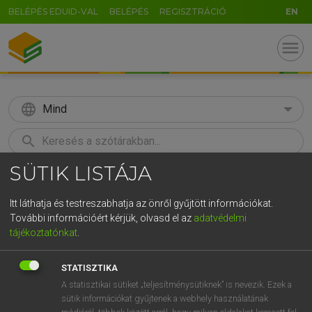
BELÉPÉS EDUID-VAL
BELÉPÉS
REGISZTRÁCIÓ
EN
menu
language
Mind
search
SÜTIK LISTÁJA
GR
KERESÉS
5
6
7
8
9
ö
ü
ó
Itt láthatja és testreszabhatja az önről gyűjtött információkat.
További információért kérjük, olvasd el az
adatvédelmi
r
t
z
u
i
o
p
ő
ú
TEGYEY IMRE
tájékoztatónkat
.
Latin−magyar szótár
g
h
j
k
l
é
á
ű
Ω
STATISZTIKA
v
b
n
m
,
.
-
AltGr
A statisztikai sütiket „teljesítménysütiknek” is nevezik. Ezek a
sütik információkat gyűjtenek a webhely használatának