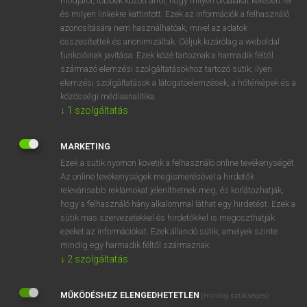
módjáról, többek között arról, hogy milyen oldalakat keresett fel
és milyen linkekre kattintott. Ezek az információk a felhasználó
VAN ELŐFIZETÉSED?
azonosítására nem használhatóak, mivel az adatok
összesítettek és anonimizáltak. Céljuk kizárólag a weboldal
Van előfizetésem a teljes szócikk megtekintéséhez.
funkcióinak javítása. Ezek közé tartoznak a harmadik féltől
származó elemzési szolgáltatásokhoz tartozó sütik; ilyen
BELÉPÉS
elemzési szolgáltatások a látogatóelemzések, a hőtérképek és a
közösségi médiaanalitika.
↓
1
szolgáltatás
MARKETING
Ezek a sütik nyomon követik a felhasználó online tevékenységét.
Az online tevékenységek megismerésével a hirdetők
NINCS ELŐFIZETÉSED?
relevánsabb reklámokat jeleníthetnek meg, és korlátozhatják,
Nincs regisztrációm és előfizetésem. A szótár 2 órás,
hogy a felhasználó hány alkalommal láthat egy hirdetést. Ezek a
díjmentes próbaverziójának elindításához regisztrálok és
sütik más szervezetekkel és hirdetőkkel is megoszthatják
belépek
.
ezeket az információkat. Ezek állandó sütik, amelyek szinte
mindig egy harmadik féltől származnak.
↓
2
szolgáltatás
REGISZTRÁCIÓ
MŰKÖDÉSHEZ ELENGEDHETETLEN
(mindig szükséges)