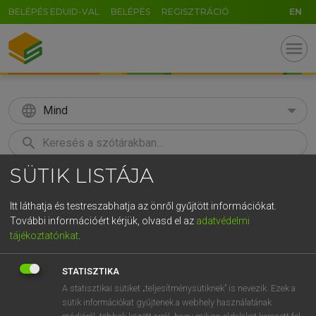
BELÉPÉS EDUID-VAL
BELÉPÉS
REGISZTRÁCIÓ
EN
menu
language
Mind
search
SÜTIK LISTÁJA
GR
KERESÉS
5
6
7
8
9
ö
ü
ó
Itt láthatja és testreszabhatja az önről gyűjtött információkat.
További információért kérjük, olvasd el az
adatvédelmi
r
t
z
u
i
o
p
ő
ú
TEGYEY IMRE
tájékoztatónkat
.
Latin−magyar szótár
g
h
j
k
l
é
á
ű
Ω
STATISZTIKA
v
b
n
m
,
.
-
AltGr
A statisztikai sütiket „teljesítménysütiknek” is nevezik. Ezek a
sütik információkat gyűjtenek a webhely használatának