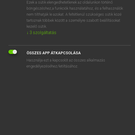
Ezek a sütik elengedhetetlenek az oldalunkon történő
böngészéshez,a funkciók használatához, és a felhasználók
nem tilthatják le azokat. A feltétlenül szükséges sütik közé
Tegyey Imre
tartoznak többek között a személyre szabott beállításokat
LATIN−MAGYAR SZÓTÁR
kezelő sütik.
↓
3
szolgáltatás
Kapcsolódó anyagok
mansito
ÖSSZES APP ÁTKAPCSOLÁSA
mansuefacio
Használja ezt a kapcsolót az összes alkalmazás
mansuesco
engedélyezéséhez/letiltásához.
mansuetudo
mansuetus
mansurus
mansus
mantele
mantica