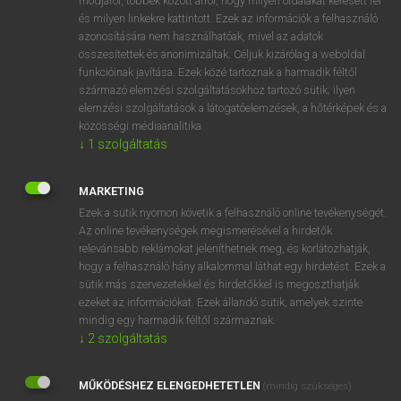
módjáról, többek között arról, hogy milyen oldalakat keresett fel
és milyen linkekre kattintott. Ezek az információk a felhasználó
VAN ELŐFIZETÉSED?
azonosítására nem használhatóak, mivel az adatok
összesítettek és anonimizáltak. Céljuk kizárólag a weboldal
Van előfizetésem a teljes szócikk megtekintéséhez.
funkcióinak javítása. Ezek közé tartoznak a harmadik féltől
származó elemzési szolgáltatásokhoz tartozó sütik; ilyen
BELÉPÉS
elemzési szolgáltatások a látogatóelemzések, a hőtérképek és a
közösségi médiaanalitika.
↓
1
szolgáltatás
MARKETING
Ezek a sütik nyomon követik a felhasználó online tevékenységét.
Az online tevékenységek megismerésével a hirdetők
NINCS ELŐFIZETÉSED?
relevánsabb reklámokat jeleníthetnek meg, és korlátozhatják,
Nincs regisztrációm és előfizetésem. A szótár 2 órás,
hogy a felhasználó hány alkalommal láthat egy hirdetést. Ezek a
díjmentes próbaverziójának elindításához regisztrálok és
sütik más szervezetekkel és hirdetőkkel is megoszthatják
belépek
.
ezeket az információkat. Ezek állandó sütik, amelyek szinte
mindig egy harmadik féltől származnak.
↓
2
szolgáltatás
REGISZTRÁCIÓ
MŰKÖDÉSHEZ ELENGEDHETETLEN
(mindig szükséges)