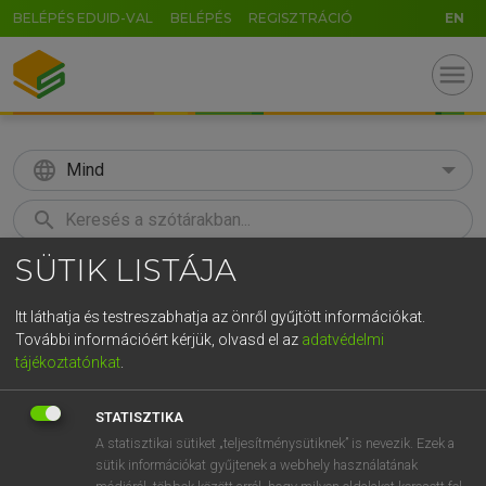
BELÉPÉS EDUID-VAL
BELÉPÉS
REGISZTRÁCIÓ
EN
menu
language
Mind
search
SÜTIK LISTÁJA
GR
KERESÉS
5
6
7
8
9
ö
ü
ó
Itt láthatja és testreszabhatja az önről gyűjtött információkat.
További információért kérjük, olvasd el az
adatvédelmi
r
t
z
u
i
o
p
ő
ú
TEGYEY IMRE
tájékoztatónkat
.
Latin−magyar szótár
g
h
j
k
l
é
á
ű
Ω
STATISZTIKA
v
b
n
m
,
.
-
AltGr
A statisztikai sütiket „teljesítménysütiknek” is nevezik. Ezek a
sütik információkat gyűjtenek a webhely használatának