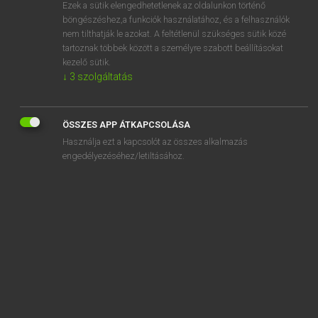
Ezek a sütik elengedhetetlenek az oldalunkon történő
böngészéshez,a funkciók használatához, és a felhasználók
nem tilthatják le azokat. A feltétlenül szükséges sütik közé
Tegyey Imre
tartoznak többek között a személyre szabott beállításokat
LATIN−MAGYAR SZÓTÁR
kezelő sütik.
↓
3
szolgáltatás
Kapcsolódó anyagok
abstineo
ÖSSZES APP ÁTKAPCSOLÁSA
absto
Használja ezt a kapcsolót az összes alkalmazás
abstraho
engedélyezéséhez/letiltásához.
abstrudo
abstrusus
abstuli
absum
absumo
absurdus