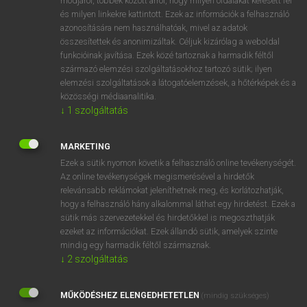
módjáról, többek között arról, hogy milyen oldalakat keresett fel
és milyen linkekre kattintott. Ezek az információk a felhasználó
VAN ELŐFIZETÉSED?
azonosítására nem használhatóak, mivel az adatok
összesítettek és anonimizáltak. Céljuk kizárólag a weboldal
Van előfizetésem a teljes szócikk megtekintéséhez.
funkcióinak javítása. Ezek közé tartoznak a harmadik féltől
származó elemzési szolgáltatásokhoz tartozó sütik; ilyen
BELÉPÉS
elemzési szolgáltatások a látogatóelemzések, a hőtérképek és a
közösségi médiaanalitika.
↓
1
szolgáltatás
MARKETING
Ezek a sütik nyomon követik a felhasználó online tevékenységét.
Az online tevékenységek megismerésével a hirdetők
NINCS ELŐFIZETÉSED?
relevánsabb reklámokat jeleníthetnek meg, és korlátozhatják,
Nincs regisztrációm és előfizetésem. A szótár 2 órás,
hogy a felhasználó hány alkalommal láthat egy hirdetést. Ezek a
díjmentes próbaverziójának elindításához regisztrálok és
sütik más szervezetekkel és hirdetőkkel is megoszthatják
belépek
.
ezeket az információkat. Ezek állandó sütik, amelyek szinte
mindig egy harmadik féltől származnak.
↓
2
szolgáltatás
REGISZTRÁCIÓ
MŰKÖDÉSHEZ ELENGEDHETETLEN
(mindig szükséges)