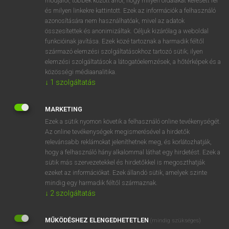
módjáról, többek között arról, hogy milyen oldalakat keresett fel
és milyen linkekre kattintott. Ezek az információk a felhasználó
VAN ELŐFIZETÉSED?
azonosítására nem használhatóak, mivel az adatok
összesítettek és anonimizáltak. Céljuk kizárólag a weboldal
Van előfizetésem a teljes szócikk megtekintéséhez.
funkcióinak javítása. Ezek közé tartoznak a harmadik féltől
származó elemzési szolgáltatásokhoz tartozó sütik; ilyen
BELÉPÉS
elemzési szolgáltatások a látogatóelemzések, a hőtérképek és a
közösségi médiaanalitika.
↓
1
szolgáltatás
MARKETING
Ezek a sütik nyomon követik a felhasználó online tevékenységét.
Az online tevékenységek megismerésével a hirdetők
NINCS ELŐFIZETÉSED?
relevánsabb reklámokat jeleníthetnek meg, és korlátozhatják,
Nincs regisztrációm és előfizetésem. A szótár 2 órás,
hogy a felhasználó hány alkalommal láthat egy hirdetést. Ezek a
díjmentes próbaverziójának elindításához regisztrálok és
sütik más szervezetekkel és hirdetőkkel is megoszthatják
belépek
.
ezeket az információkat. Ezek állandó sütik, amelyek szinte
mindig egy harmadik féltől származnak.
↓
2
szolgáltatás
REGISZTRÁCIÓ
MŰKÖDÉSHEZ ELENGEDHETETLEN
(mindig szükséges)