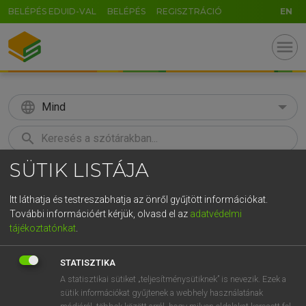
BELÉPÉS EDUID-VAL
BELÉPÉS
REGISZTRÁCIÓ
EN
menu
language
Mind
search
SÜTIK LISTÁJA
GR
KERESÉS
5
6
7
8
9
ö
ü
ó
Itt láthatja és testreszabhatja az önről gyűjtött információkat.
További információért kérjük, olvasd el az
adatvédelmi
r
t
z
u
i
o
p
ő
ú
TEGYEY IMRE
tájékoztatónkat
.
Latin−magyar szótár
g
h
j
k
l
é
á
ű
Ω
STATISZTIKA
v
b
n
m
,
.
-
AltGr
A statisztikai sütiket „teljesítménysütiknek” is nevezik. Ezek a
sütik információkat gyűjtenek a webhely használatának