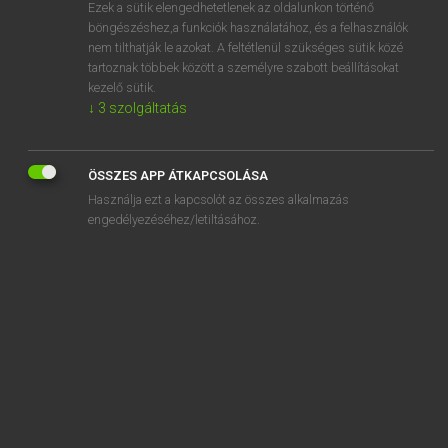
Ezek a sütik elengedhetetlenek az oldalunkon történő
böngészéshez,a funkciók használatához, és a felhasználók
nem tilthatják le azokat. A feltétlenül szükséges sütik közé
Tegyey Imre
tartoznak többek között a személyre szabott beállításokat
LATIN−MAGYAR SZÓTÁR
kezelő sütik.
↓
3
szolgáltatás
Kapcsolódó anyagok
littera
ÖSSZES APP ÁTKAPCSOLÁSA
litterarius
Használja ezt a kapcsolót az összes alkalmazás
litterate
engedélyezéséhez/letiltásához.
litterator
litteratura
litteratus
litterula
litura
litus