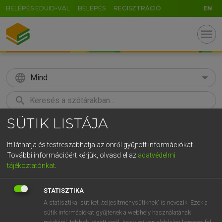
BELÉPÉS EDUID-VAL
BELÉPÉS
REGISZTRÁCIÓ
EN
menu
language
Mind
search
SÜTIK LISTÁJA
GR
KERESÉS
5
6
7
8
9
ö
ü
ó
Itt láthatja és testreszabhatja az önről gyűjtött információkat.
További információért kérjük, olvasd el az
adatvédelmi
r
t
z
u
i
o
p
ő
ú
TEGYEY IMRE
tájékoztatónkat
.
Latin−magyar szótár
g
h
j
k
l
é
á
ű
Ω
STATISZTIKA
v
b
n
m
,
.
-
AltGr
A statisztikai sütiket „teljesítménysütiknek” is nevezik. Ezek a
sütik információkat gyűjtenek a webhely használatának