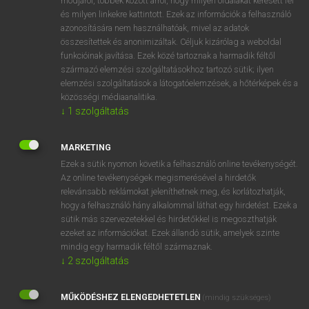
módjáról, többek között arról, hogy milyen oldalakat keresett fel
és milyen linkekre kattintott. Ezek az információk a felhasználó
VAN ELŐFIZETÉSED?
azonosítására nem használhatóak, mivel az adatok
összesítettek és anonimizáltak. Céljuk kizárólag a weboldal
Van előfizetésem a teljes szócikk megtekintéséhez.
funkcióinak javítása. Ezek közé tartoznak a harmadik féltől
származó elemzési szolgáltatásokhoz tartozó sütik; ilyen
BELÉPÉS
elemzési szolgáltatások a látogatóelemzések, a hőtérképek és a
közösségi médiaanalitika.
↓
1
szolgáltatás
MARKETING
Ezek a sütik nyomon követik a felhasználó online tevékenységét.
Az online tevékenységek megismerésével a hirdetők
NINCS ELŐFIZETÉSED?
relevánsabb reklámokat jeleníthetnek meg, és korlátozhatják,
Nincs regisztrációm és előfizetésem. A szótár 2 órás,
hogy a felhasználó hány alkalommal láthat egy hirdetést. Ezek a
díjmentes próbaverziójának elindításához regisztrálok és
sütik más szervezetekkel és hirdetőkkel is megoszthatják
belépek
.
ezeket az információkat. Ezek állandó sütik, amelyek szinte
mindig egy harmadik féltől származnak.
↓
2
szolgáltatás
REGISZTRÁCIÓ
MŰKÖDÉSHEZ ELENGEDHETETLEN
(mindig szükséges)