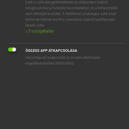
Ezek a sütik elengedhetetlenek az oldalunkon történő
böngészéshez,a funkciók használatához, és a felhasználók
nem tilthatják le azokat. A feltétlenül szükséges sütik közé
Tegyey Imre
tartoznak többek között a személyre szabott beállításokat
LATIN−MAGYAR SZÓTÁR
kezelő sütik.
↓
3
szolgáltatás
Kapcsolódó anyagok
largitas
ÖSSZES APP ÁTKAPCSOLÁSA
largiter
Használja ezt a kapcsolót az összes alkalmazás
largitio
engedélyezéséhez/letiltásához.
largitor
largus
laridum
Larissa
larva
lasanum