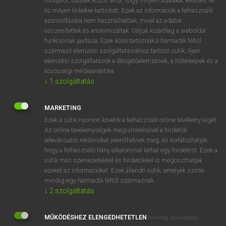
módjáról, többek között arról, hogy milyen oldalakat keresett fel
és milyen linkekre kattintott. Ezek az információk a felhasználó
VAN ELŐFIZETÉSED?
azonosítására nem használhatóak, mivel az adatok
összesítettek és anonimizáltak. Céljuk kizárólag a weboldal
Van előfizetésem a teljes szócikk megtekintéséhez.
funkcióinak javítása. Ezek közé tartoznak a harmadik féltől
származó elemzési szolgáltatásokhoz tartozó sütik; ilyen
BELÉPÉS
elemzési szolgáltatások a látogatóelemzések, a hőtérképek és a
közösségi médiaanalitika.
↓
1
szolgáltatás
MARKETING
Ezek a sütik nyomon követik a felhasználó online tevékenységét.
Az online tevékenységek megismerésével a hirdetők
NINCS ELŐFIZETÉSED?
relevánsabb reklámokat jeleníthetnek meg, és korlátozhatják,
Nincs regisztrációm és előfizetésem. A szótár 2 órás,
hogy a felhasználó hány alkalommal láthat egy hirdetést. Ezek a
díjmentes próbaverziójának elindításához regisztrálok és
sütik más szervezetekkel és hirdetőkkel is megoszthatják
belépek
.
ezeket az információkat. Ezek állandó sütik, amelyek szinte
mindig egy harmadik féltől származnak.
↓
2
szolgáltatás
REGISZTRÁCIÓ
MŰKÖDÉSHEZ ELENGEDHETETLEN
(mindig szükséges)