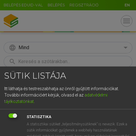
BELÉPÉS EDUID-VAL
BELÉPÉS
REGISZTRÁCIÓ
EN
menu
language
Mind
search
SÜTIK LISTÁJA
GR
KERESÉS
5
6
7
8
9
ö
ü
ó
Itt láthatja és testreszabhatja az önről gyűjtött információkat.
További információért kérjük, olvasd el az
adatvédelmi
r
t
z
u
i
o
p
ő
ú
TEGYEY IMRE
tájékoztatónkat
.
Latin−magyar szótár
g
h
j
k
l
é
á
ű
Ω
STATISZTIKA
v
b
n
m
,
.
-
AltGr
A statisztikai sütiket „teljesítménysütiknek” is nevezik. Ezek a
sütik információkat gyűjtenek a webhely használatának