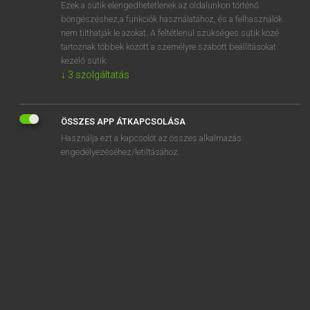
Ezek a sütik elengedhetetlenek az oldalunkon történő
böngészéshez,a funkciók használatához, és a felhasználók
nem tilthatják le azokat. A feltétlenül szükséges sütik közé
Tegyey Imre
tartoznak többek között a személyre szabott beállításokat
LATIN−MAGYAR SZÓTÁR
kezelő sütik.
↓
3
szolgáltatás
Kapcsolódó anyagok
invenio
ÖSSZES APP ÁTKAPCSOLÁSA
inventio
Használja ezt a kapcsolót az összes alkalmazás
inventor
engedélyezéséhez/letiltásához.
inventum
invenustus
inverecundus
invergo
inversio
inversus