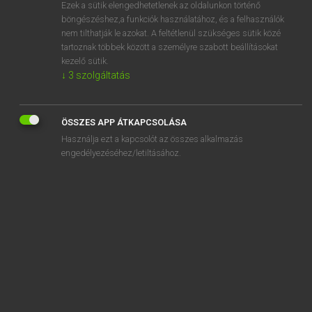
Ezek a sütik elengedhetetlenek az oldalunkon történő
böngészéshez,a funkciók használatához, és a felhasználók
nem tilthatják le azokat. A feltétlenül szükséges sütik közé
Tegyey Imre
tartoznak többek között a személyre szabott beállításokat
LATIN−MAGYAR SZÓTÁR
kezelő sütik.
↓
3
szolgáltatás
Kapcsolódó anyagok
incrusto
ÖSSZES APP ÁTKAPCSOLÁSA
incubo
Használja ezt a kapcsolót az összes alkalmazás
incudo
engedélyezéséhez/letiltásához.
inculco
inculpatus
incultus
incumbo
incunabula
incuratus