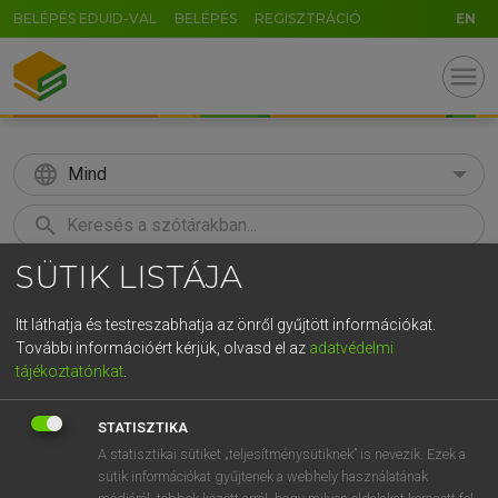
BELÉPÉS EDUID-VAL
BELÉPÉS
REGISZTRÁCIÓ
EN
menu
language
Mind
search
SÜTIK LISTÁJA
GR
KERESÉS
5
6
7
8
9
ö
ü
ó
Itt láthatja és testreszabhatja az önről gyűjtött információkat.
További információért kérjük, olvasd el az
adatvédelmi
r
t
z
u
i
o
p
ő
ú
TEGYEY IMRE
tájékoztatónkat
.
Latin−magyar szótár
g
h
j
k
l
é
á
ű
Ω
STATISZTIKA
v
b
n
m
,
.
-
AltGr
A statisztikai sütiket „teljesítménysütiknek” is nevezik. Ezek a
sütik információkat gyűjtenek a webhely használatának