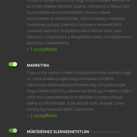
módjáról, többek között arról, hogy milyen oldalakat keresett fel
és milyen linkekre kattintott. Ezek az információk a felhasználó
VAN ELŐFIZETÉSED?
azonosítására nem használhatóak, mivel az adatok
összesítettek és anonimizáltak. Céljuk kizárólag a weboldal
Van előfizetésem a teljes szócikk megtekintéséhez.
funkcióinak javítása. Ezek közé tartoznak a harmadik féltől
származó elemzési szolgáltatásokhoz tartozó sütik; ilyen
BELÉPÉS
elemzési szolgáltatások a látogatóelemzések, a hőtérképek és a
közösségi médiaanalitika.
↓
1
szolgáltatás
MARKETING
Ezek a sütik nyomon követik a felhasználó online tevékenységét.
Az online tevékenységek megismerésével a hirdetők
NINCS ELŐFIZETÉSED?
relevánsabb reklámokat jeleníthetnek meg, és korlátozhatják,
Nincs regisztrációm és előfizetésem. A szótár 2 órás,
hogy a felhasználó hány alkalommal láthat egy hirdetést. Ezek a
díjmentes próbaverziójának elindításához regisztrálok és
sütik más szervezetekkel és hirdetőkkel is megoszthatják
belépek
.
ezeket az információkat. Ezek állandó sütik, amelyek szinte
mindig egy harmadik féltől származnak.
↓
2
szolgáltatás
REGISZTRÁCIÓ
MŰKÖDÉSHEZ ELENGEDHETETLEN
(mindig szükséges)