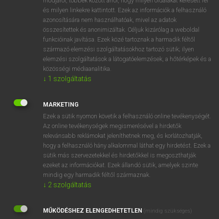
módjáról, többek között arról, hogy milyen oldalakat keresett fel
és milyen linkekre kattintott. Ezek az információk a felhasználó
VAN ELŐFIZETÉSED?
azonosítására nem használhatóak, mivel az adatok
összesítettek és anonimizáltak. Céljuk kizárólag a weboldal
Van előfizetésem a teljes szócikk megtekintéséhez.
funkcióinak javítása. Ezek közé tartoznak a harmadik féltől
származó elemzési szolgáltatásokhoz tartozó sütik; ilyen
BELÉPÉS
elemzési szolgáltatások a látogatóelemzések, a hőtérképek és a
közösségi médiaanalitika.
↓
1
szolgáltatás
MARKETING
Ezek a sütik nyomon követik a felhasználó online tevékenységét.
Az online tevékenységek megismerésével a hirdetők
NINCS ELŐFIZETÉSED?
relevánsabb reklámokat jeleníthetnek meg, és korlátozhatják,
Nincs regisztrációm és előfizetésem. A szótár 2 órás,
hogy a felhasználó hány alkalommal láthat egy hirdetést. Ezek a
díjmentes próbaverziójának elindításához regisztrálok és
sütik más szervezetekkel és hirdetőkkel is megoszthatják
belépek
.
ezeket az információkat. Ezek állandó sütik, amelyek szinte
mindig egy harmadik féltől származnak.
↓
2
szolgáltatás
REGISZTRÁCIÓ
MŰKÖDÉSHEZ ELENGEDHETETLEN
(mindig szükséges)