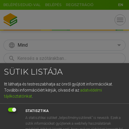
BELÉPÉS EDUID-VAL
BELÉPÉS
REGISZTRÁCIÓ
EN
menu
language
Mind
search
SÜTIK LISTÁJA
GR
KERESÉS
5
6
7
8
9
ö
ü
ó
Itt láthatja és testreszabhatja az önről gyűjtött információkat.
További információért kérjük, olvasd el az
adatvédelmi
r
t
z
u
i
o
p
ő
ú
TEGYEY IMRE
tájékoztatónkat
.
Latin−magyar szótár
g
h
j
k
l
é
á
ű
Ω
STATISZTIKA
v
b
n
m
,
.
-
AltGr
A statisztikai sütiket „teljesítménysütiknek” is nevezik. Ezek a
sütik információkat gyűjtenek a webhely használatának