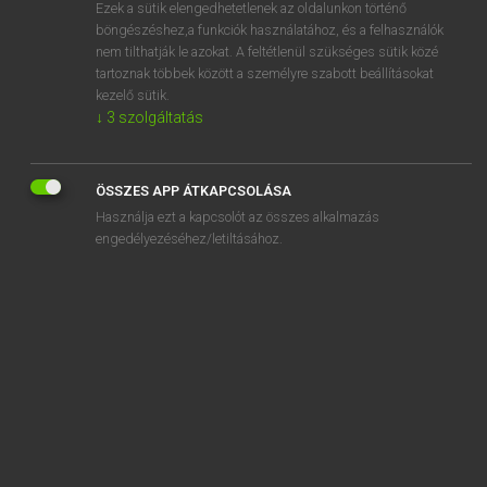
Ezek a sütik elengedhetetlenek az oldalunkon történő
böngészéshez,a funkciók használatához, és a felhasználók
nem tilthatják le azokat. A feltétlenül szükséges sütik közé
Tegyey Imre
tartoznak többek között a személyre szabott beállításokat
LATIN−MAGYAR SZÓTÁR
kezelő sütik.
↓
3
szolgáltatás
Kapcsolódó anyagok
imperiosus
ÖSSZES APP ÁTKAPCSOLÁSA
imperite
Használja ezt a kapcsolót az összes alkalmazás
imperitia
engedélyezéséhez/letiltásához.
imperito
imperitus
imperium
impermissus
impero
imperspicuus