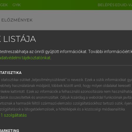
ÉGEK
GYIK
BELÉPÉS EDUID-V
ELŐZMÉNYEK
 LISTÁJA
és testreszabhatja az önről gyűjtött információkat.
További információért k
HU
DE
CN
FR
ES
IT
NL
RU
GR
adatvédelmi tájékoztatónkat
.
Y IMRE
1
2
3
4
5
6
7
8
9
n−magyar szótár
TATISZTIKA
q
w
e
r
t
z
u
i
 statisztikai sütiket „teljesítménysütiknek” is nevezik. Ezek a sütik információkat gy
ebhely használatának módjáról, többek között arról, hogy milyen oldalakat keresett 
a
s
d
f
g
h
j
k
l
é
inkekre kattintott. Ezek az információk a felhasználó azonosítására nem használható
datok összesítettek és anonimizáltak. Céljuk kizárólag a weboldal funkcióinak javít
í
y
x
c
v
b
n
m
,
.
artoznak a harmadik féltől származó elemzési szolgáltatásokhoz tartozó sütik; ilye
zolgáltatások a látogatóelemzések, a hőtérképek és a közösségi médiaanalitika.
VAN ELŐFIZETÉSED?
NINCS ELŐFIZETÉSED
1
szolgáltatás
előfizetésem a teljes szócikk
Nincs regisztrációm és előfiz
megtekintéséhez.
A szótár 2 órás, díjmente
MARKETING