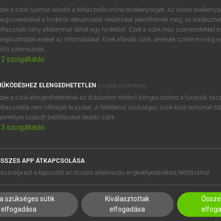
próbaverziójának elindítás
zek a sütik nyomon követik a felhasználó online tevékenységét. Az online tevékeny
BELÉPÉS
regisztrálok és
belépek
.
egismerésével a hirdetők relevánsabb reklámokat jeleníthetnek meg, és korlátozhat
elhasználó hány alkalommal láthat egy hirdetést. Ezek a sütik más szervezetekkel és
egoszthatják ezeket az információkat. Ezek állandó sütik, amelyek szinte mindig 
REGISZTRÁCIÓ
éltől származnak.
2
szolgáltatás
ŰKÖDÉSHEZ ELENGEDHETETLEN
(mindig szükséges)
zek a sütik elengedhetetlenek az oldalunkon történő böngészéshez,a funkciók hasz
elhasználók nem tilthatják le azokat. A feltétlenül szükséges sütik közé tartoznak t
zemélyre szabott beállításokat kezelő sütik.
3
szolgáltatás
SSZES APP ÁTKAPCSOLÁSA
HASZNÁLÓKNAK
SÚGÓ
asználja ezt a kapcsolót az összes alkalmazás engedélyezéséhez/letiltásához.
K
RÓLUNK
NTÉZMÉNYEKNEK
ELÉRHETŐSÉG
a szükséges sütik
Kiválasztottak
Összes
MEGOLDÁSOK
SÜTI BEÁLLÍTÁSOK
elfogadása
elfogadása
elfog