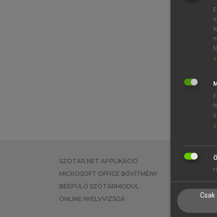
E
m
f
m
f
↓
M
E
f
s
↓
Ö
SZOTAR.NET APPLIKÁCIÓ
EGYÉNI FEL
H
MICROSOFT OFFICE BŐVÍTMÉNY
TANULÓKNA
BEÉPÜLŐ SZÓTÁRMODUL
OKTATÁSI I
Csak 
ONLINE NYELVVIZSGA
VÁLLALATI 