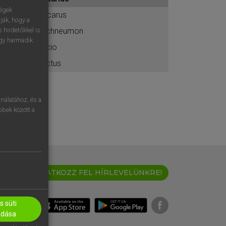
ához
ségek
Icarus
ják, hogy a
ichneumon
 hirdetőkkel is
egy harmadik
icio
ictus
nálatához, és a
öbbek között a
IRATKOZZ FEL HÍRLEVELÜNKRE!
 süti
adása