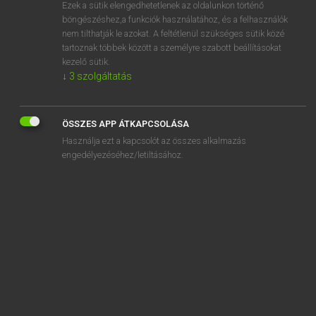
Ezek a sütik elengedhetetlenek az oldalunkon történő
böngészéshez,a funkciók használatához, és a felhasználók
nem tilthatják le azokat. A feltétlenül szükséges sütik közé
Tegyey Imre
tartoznak többek között a személyre szabott beállításokat
LATIN−MAGYAR SZÓTÁR
kezelő sütik.
↓
3
szolgáltatás
Kapcsolódó anyagok
hiems
ÖSSZES APP ÁTKAPCSOLÁSA
hilaris
Használja ezt a kapcsolót az összes alkalmazás
hilaritas
engedélyezéséhez/letiltásához.
hilaro
hilarus
hillae
Hilotae
Himera
hinc