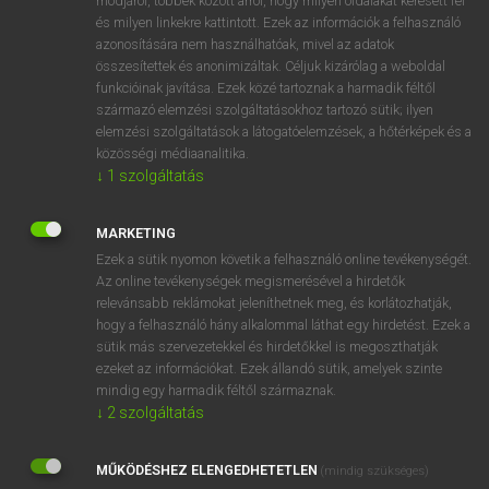
módjáról, többek között arról, hogy milyen oldalakat keresett fel
és milyen linkekre kattintott. Ezek az információk a felhasználó
VAN ELŐFIZETÉSED?
azonosítására nem használhatóak, mivel az adatok
összesítettek és anonimizáltak. Céljuk kizárólag a weboldal
Van előfizetésem a teljes szócikk megtekintéséhez.
funkcióinak javítása. Ezek közé tartoznak a harmadik féltől
származó elemzési szolgáltatásokhoz tartozó sütik; ilyen
BELÉPÉS
elemzési szolgáltatások a látogatóelemzések, a hőtérképek és a
közösségi médiaanalitika.
↓
1
szolgáltatás
MARKETING
Ezek a sütik nyomon követik a felhasználó online tevékenységét.
Az online tevékenységek megismerésével a hirdetők
NINCS ELŐFIZETÉSED?
relevánsabb reklámokat jeleníthetnek meg, és korlátozhatják,
Nincs regisztrációm és előfizetésem. A szótár 2 órás,
hogy a felhasználó hány alkalommal láthat egy hirdetést. Ezek a
díjmentes próbaverziójának elindításához regisztrálok és
sütik más szervezetekkel és hirdetőkkel is megoszthatják
belépek
.
ezeket az információkat. Ezek állandó sütik, amelyek szinte
mindig egy harmadik féltől származnak.
↓
2
szolgáltatás
REGISZTRÁCIÓ
MŰKÖDÉSHEZ ELENGEDHETETLEN
(mindig szükséges)