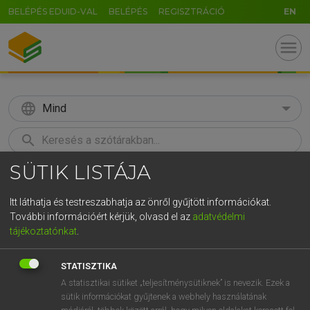
BELÉPÉS EDUID-VAL
BELÉPÉS
REGISZTRÁCIÓ
EN
menu
language
Mind
search
SÜTIK LISTÁJA
GR
KERESÉS
5
6
7
8
9
ö
ü
ó
Itt láthatja és testreszabhatja az önről gyűjtött információkat.
További információért kérjük, olvasd el az
adatvédelmi
r
t
z
u
i
o
p
ő
ú
TEGYEY IMRE
tájékoztatónkat
.
Latin−magyar szótár
g
h
j
k
l
é
á
ű
Ω
STATISZTIKA
v
b
n
m
,
.
-
AltGr
A statisztikai sütiket „teljesítménysütiknek” is nevezik. Ezek a
sütik információkat gyűjtenek a webhely használatának