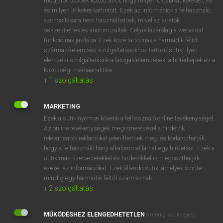
módjáról, többek között arról, hogy milyen oldalakat keresett fel
és milyen linkekre kattintott. Ezek az információk a felhasználó
VAN ELŐFIZETÉSED?
azonosítására nem használhatóak, mivel az adatok
összesítettek és anonimizáltak. Céljuk kizárólag a weboldal
Van előfizetésem a teljes szócikk megtekintéséhez.
funkcióinak javítása. Ezek közé tartoznak a harmadik féltől
származó elemzési szolgáltatásokhoz tartozó sütik; ilyen
BELÉPÉS
elemzési szolgáltatások a látogatóelemzések, a hőtérképek és a
közösségi médiaanalitika.
↓
1
szolgáltatás
MARKETING
Ezek a sütik nyomon követik a felhasználó online tevékenységét.
Az online tevékenységek megismerésével a hirdetők
NINCS ELŐFIZETÉSED?
relevánsabb reklámokat jeleníthetnek meg, és korlátozhatják,
Nincs regisztrációm és előfizetésem. A szótár 2 órás,
hogy a felhasználó hány alkalommal láthat egy hirdetést. Ezek a
díjmentes próbaverziójának elindításához regisztrálok és
sütik más szervezetekkel és hirdetőkkel is megoszthatják
belépek
.
ezeket az információkat. Ezek állandó sütik, amelyek szinte
mindig egy harmadik féltől származnak.
↓
2
szolgáltatás
REGISZTRÁCIÓ
MŰKÖDÉSHEZ ELENGEDHETETLEN
(mindig szükséges)