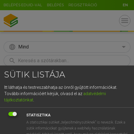
BELÉPÉS EDUID-VAL
BELÉPÉS
REGISZTRÁCIÓ
EN
menu
language
Mind
search
SÜTIK LISTÁJA
GR
KERESÉS
5
6
7
8
9
ö
ü
ó
Itt láthatja és testreszabhatja az önről gyűjtött információkat.
További információért kérjük, olvasd el az
adatvédelmi
r
t
z
u
i
o
p
ő
ú
TEGYEY IMRE
tájékoztatónkat
.
Latin−magyar szótár
g
h
j
k
l
é
á
ű
Ω
STATISZTIKA
v
b
n
m
,
.
-
AltGr
A statisztikai sütiket „teljesítménysütiknek” is nevezik. Ezek a
sütik információkat gyűjtenek a webhely használatának