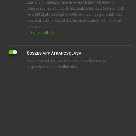
Ezek a sütik elengedhetetlenek az oldalunkon történő
böngészéshez,a funkciók használatához, és a felhasználók
nem tilthatják le azokat. A feltétlenül szükséges sütik közé
Tegyey Imre
tartoznak többek között a személyre szabott beállításokat
LATIN−MAGYAR SZÓTÁR
kezelő sütik.
↓
3
szolgáltatás
Kapcsolódó anyagok
floridus
ÖSSZES APP ÁTKAPCSOLÁSA
florilegus
Használja ezt a kapcsolót az összes alkalmazás
florulentus
engedélyezéséhez/letiltásához.
florus
flos
flosculus
fluctuatio
fluctuo
fluctus