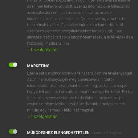
módjáról, többek között arról, hogy milyen oldalakat keresett fel
és milyen linkekre kattintott. Ezek az információk a felhasználó
VAN ELŐFIZETÉSED?
azonosítására nem használhatóak, mivel az adatok
összesítettek és anonimizáltak. Céljuk kizárólag a weboldal
Van előfizetésem a teljes szócikk megtekintéséhez.
funkcióinak javítása. Ezek közé tartoznak a harmadik féltől
származó elemzési szolgáltatásokhoz tartozó sütik; ilyen
BELÉPÉS
elemzési szolgáltatások a látogatóelemzések, a hőtérképek és a
közösségi médiaanalitika.
↓
1
szolgáltatás
MARKETING
Ezek a sütik nyomon követik a felhasználó online tevékenységét.
Az online tevékenységek megismerésével a hirdetők
NINCS ELŐFIZETÉSED?
relevánsabb reklámokat jeleníthetnek meg, és korlátozhatják,
Nincs regisztrációm és előfizetésem. A szótár 2 órás,
hogy a felhasználó hány alkalommal láthat egy hirdetést. Ezek a
díjmentes próbaverziójának elindításához regisztrálok és
sütik más szervezetekkel és hirdetőkkel is megoszthatják
belépek
.
ezeket az információkat. Ezek állandó sütik, amelyek szinte
mindig egy harmadik féltől származnak.
↓
2
szolgáltatás
REGISZTRÁCIÓ
MŰKÖDÉSHEZ ELENGEDHETETLEN
(mindig szükséges)