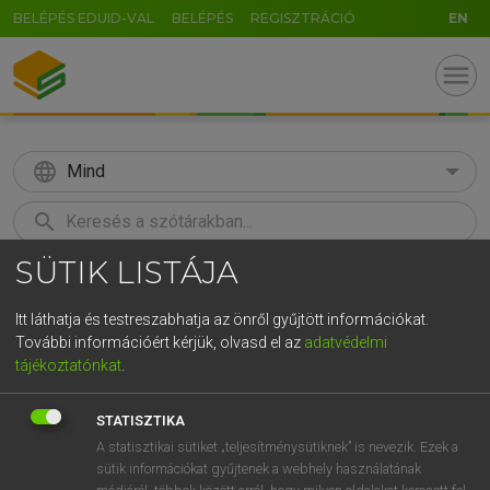
BELÉPÉS EDUID-VAL
BELÉPÉS
REGISZTRÁCIÓ
EN
menu
language
Mind
search
SÜTIK LISTÁJA
GR
KERESÉS
5
6
7
8
9
ö
ü
ó
Itt láthatja és testreszabhatja az önről gyűjtött információkat.
További információért kérjük, olvasd el az
adatvédelmi
r
t
z
u
i
o
p
ő
ú
TEGYEY IMRE
tájékoztatónkat
.
Latin−magyar szótár
g
h
j
k
l
é
á
ű
Ω
STATISZTIKA
v
b
n
m
,
.
-
AltGr
A statisztikai sütiket „teljesítménysütiknek” is nevezik. Ezek a
sütik információkat gyűjtenek a webhely használatának