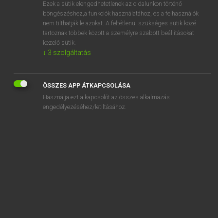
Ezek a sütik elengedhetetlenek az oldalunkon történő
böngészéshez,a funkciók használatához, és a felhasználók
nem tilthatják le azokat. A feltétlenül szükséges sütik közé
Tegyey Imre
tartoznak többek között a személyre szabott beállításokat
LATIN−MAGYAR SZÓTÁR
kezelő sütik.
↓
3
szolgáltatás
Kapcsolódó anyagok
Floralis
ÖSSZES APP ÁTKAPCSOLÁSA
florens
Használja ezt a kapcsolót az összes alkalmazás
floreo
engedélyezéséhez/letiltásához.
floresco
floreus
floridulus
floridus
florilegus
florulentus