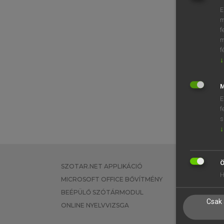
E
m
f
m
f
↓
M
E
f
s
↓
Ö
SZOTAR.NET APPLIKÁCIÓ
EGYÉNI FEL
H
MICROSOFT OFFICE BŐVÍTMÉNY
TANULÓKNA
BEÉPÜLŐ SZÓTÁRMODUL
OKTATÁSI I
Csak 
ONLINE NYELVVIZSGA
VÁLLALATI 