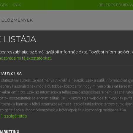
ÉGEK
GYIK
BELÉPÉS EDUID-V
ELŐZMÉNYEK
 LISTÁJA
és testreszabhatja az önről gyűjtött információkat.
További információért k
HU
DE
CN
FR
ES
IT
NL
RU
GR
adatvédelmi tájékoztatónkat
.
Y IMRE
1
2
3
4
5
6
7
8
9
n−magyar szótár
TATISZTIKA
q
w
e
r
t
z
u
i
 statisztikai sütiket „teljesítménysütiknek” is nevezik. Ezek a sütik információkat gy
ebhely használatának módjáról, többek között arról, hogy milyen oldalakat keresett 
a
s
d
f
g
h
j
k
l
é
inkekre kattintott. Ezek az információk a felhasználó azonosítására nem használható
datok összesítettek és anonimizáltak. Céljuk kizárólag a weboldal funkcióinak javít
í
y
x
c
v
b
n
m
,
.
artoznak a harmadik féltől származó elemzési szolgáltatásokhoz tartozó sütik; ilye
zolgáltatások a látogatóelemzések, a hőtérképek és a közösségi médiaanalitika.
VAN ELŐFIZETÉSED?
NINCS ELŐFIZETÉSED
1
szolgáltatás
előfizetésem a teljes szócikk
Nincs regisztrációm és előfiz
megtekintéséhez.
A szótár 2 órás, díjmente
MARKETING