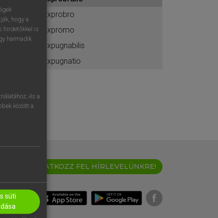
ához
ségek
exprobro
ják, hogy a
expromo
 hirdetőkkel is
egy harmadik
expugnabilis
expugnatio
nálatához, és a
öbbek között a
IRATKOZZ FEL HÍRLEVELÜNKRE!
 süti
adása