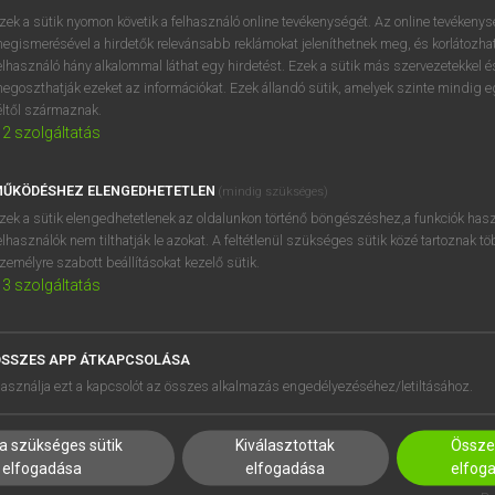
próbaverziójának elindítás
zek a sütik nyomon követik a felhasználó online tevékenységét. Az online tevékeny
BELÉPÉS
regisztrálok és
belépek
.
egismerésével a hirdetők relevánsabb reklámokat jeleníthetnek meg, és korlátozhat
elhasználó hány alkalommal láthat egy hirdetést. Ezek a sütik más szervezetekkel és
egoszthatják ezeket az információkat. Ezek állandó sütik, amelyek szinte mindig 
REGISZTRÁCIÓ
éltől származnak.
2
szolgáltatás
ŰKÖDÉSHEZ ELENGEDHETETLEN
(mindig szükséges)
zek a sütik elengedhetetlenek az oldalunkon történő böngészéshez,a funkciók hasz
elhasználók nem tilthatják le azokat. A feltétlenül szükséges sütik közé tartoznak t
zemélyre szabott beállításokat kezelő sütik.
3
szolgáltatás
SSZES APP ÁTKAPCSOLÁSA
HASZNÁLÓKNAK
SÚGÓ
asználja ezt a kapcsolót az összes alkalmazás engedélyezéséhez/letiltásához.
K
RÓLUNK
NTÉZMÉNYEKNEK
ELÉRHETŐSÉG
a szükséges sütik
Kiválasztottak
Összes
MEGOLDÁSOK
SÜTI BEÁLLÍTÁSOK
elfogadása
elfogadása
elfog