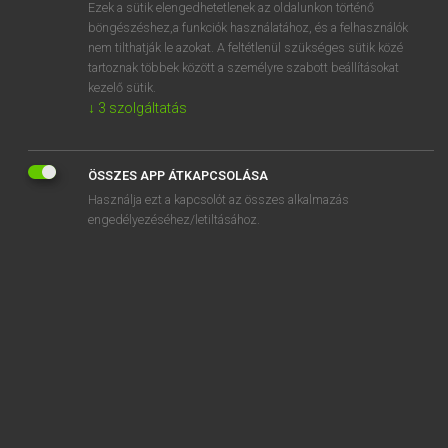
Ezek a sütik elengedhetetlenek az oldalunkon történő
böngészéshez,a funkciók használatához, és a felhasználók
nem tilthatják le azokat. A feltétlenül szükséges sütik közé
Tegyey Imre
tartoznak többek között a személyre szabott beállításokat
LATIN−MAGYAR SZÓTÁR
kezelő sütik.
↓
3
szolgáltatás
Kapcsolódó anyagok
Aesopus
ÖSSZES APP ÁTKAPCSOLÁSA
aestas
Használja ezt a kapcsolót az összes alkalmazás
aestifer
engedélyezéséhez/letiltásához.
aestimabilis
aestimatio
aestimator
aestimo
aestiva
aestivus