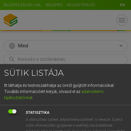
BELÉPÉS EDUID-VAL
BELÉPÉS
REGISZTRÁCIÓ
EN
menu
language
Mind
search
SÜTIK LISTÁJA
U
GR
KERESÉS
5
6
7
8
9
ö
ü
ó
Itt láthatja és testreszabhatja az önről gyűjtött információkat.
További információért kérjük, olvasd el az
adatvédelmi
r
t
z
u
i
o
p
ő
ú
TEGYEY IMRE
tájékoztatónkat
.
Latin−magyar szótár
g
h
j
k
l
é
á
ű
Ω
STATISZTIKA
c
v
b
n
m
,
.
-
AltGr
A statisztikai sütiket „teljesítménysütiknek” is nevezik. Ezek a
sütik információkat gyűjtenek a webhely használatának