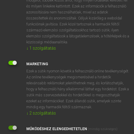
módjáról, többek között arról, hogy milyen oldalakat keresett fel
és milyen linkekre kattintott. Ezek az információk a felhasználó
VAN ELŐFIZETÉSED?
azonosítására nem használhatóak, mivel az adatok
összesítettek és anonimizáltak. Céljuk kizárólag a weboldal
Van előfizetésem a teljes szócikk megtekintéséhez.
funkcióinak javítása. Ezek közé tartoznak a harmadik féltől
származó elemzési szolgáltatásokhoz tartozó sütik; ilyen
BELÉPÉS
elemzési szolgáltatások a látogatóelemzések, a hőtérképek és a
közösségi médiaanalitika.
↓
1
szolgáltatás
MARKETING
Ezek a sütik nyomon követik a felhasználó online tevékenységét.
Az online tevékenységek megismerésével a hirdetők
NINCS ELŐFIZETÉSED?
relevánsabb reklámokat jeleníthetnek meg, és korlátozhatják,
Nincs regisztrációm és előfizetésem. A szótár 2 órás,
hogy a felhasználó hány alkalommal láthat egy hirdetést. Ezek a
díjmentes próbaverziójának elindításához regisztrálok és
sütik más szervezetekkel és hirdetőkkel is megoszthatják
belépek
.
ezeket az információkat. Ezek állandó sütik, amelyek szinte
mindig egy harmadik féltől származnak.
↓
2
szolgáltatás
REGISZTRÁCIÓ
MŰKÖDÉSHEZ ELENGEDHETETLEN
(mindig szükséges)