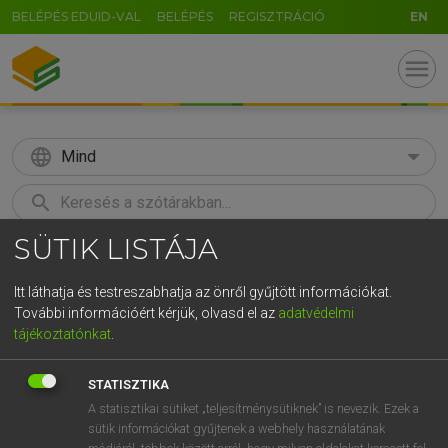
BELÉPÉS EDUID-VAL
BELÉPÉS
REGISZTRÁCIÓ
EN
menu
language
Mind
search
SÜTIK LISTÁJA
GR
KERESÉS
5
6
7
8
9
ö
ü
ó
Itt láthatja és testreszabhatja az önről gyűjtött információkat.
További információért kérjük, olvasd el az
adatvédelmi
r
t
z
u
i
o
p
ő
ú
TEGYEY IMRE
tájékoztatónkat
.
Latin−magyar szótár
g
h
j
k
l
é
á
ű
Ω
STATISZTIKA
v
b
n
m
,
.
-
AltGr
A statisztikai sütiket „teljesítménysütiknek” is nevezik. Ezek a
sütik információkat gyűjtenek a webhely használatának