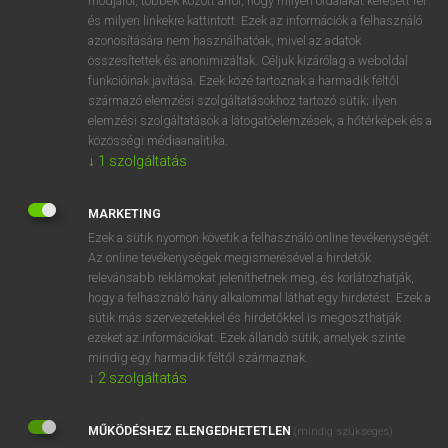
módjáról, többek között arról, hogy milyen oldalakat keresett fel
és milyen linkekre kattintott. Ezek az információk a felhasználó
VAN ELŐFIZETÉSED?
azonosítására nem használhatóak, mivel az adatok
összesítettek és anonimizáltak. Céljuk kizárólag a weboldal
Van előfizetésem a teljes szócikk megtekintéséhez.
funkcióinak javítása. Ezek közé tartoznak a harmadik féltől
származó elemzési szolgáltatásokhoz tartozó sütik; ilyen
BELÉPÉS
elemzési szolgáltatások a látogatóelemzések, a hőtérképek és a
közösségi médiaanalitika.
↓
1
szolgáltatás
MARKETING
Ezek a sütik nyomon követik a felhasználó online tevékenységét.
Az online tevékenységek megismerésével a hirdetők
NINCS ELŐFIZETÉSED?
relevánsabb reklámokat jeleníthetnek meg, és korlátozhatják,
Nincs regisztrációm és előfizetésem. A szótár 2 órás,
hogy a felhasználó hány alkalommal láthat egy hirdetést. Ezek a
díjmentes próbaverziójának elindításához regisztrálok és
sütik más szervezetekkel és hirdetőkkel is megoszthatják
belépek
.
ezeket az információkat. Ezek állandó sütik, amelyek szinte
mindig egy harmadik féltől származnak.
↓
2
szolgáltatás
REGISZTRÁCIÓ
MŰKÖDÉSHEZ ELENGEDHETETLEN
(mindig szükséges)