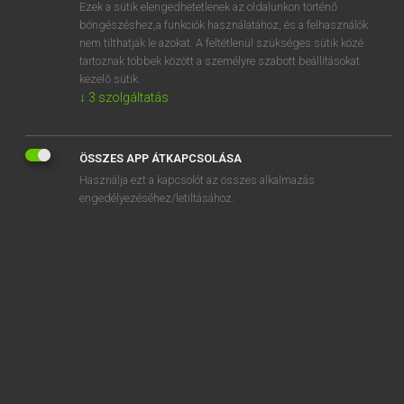
Ezek a sütik elengedhetetlenek az oldalunkon történő
böngészéshez,a funkciók használatához, és a felhasználók
nem tilthatják le azokat. A feltétlenül szükséges sütik közé
Tegyey Imre
tartoznak többek között a személyre szabott beállításokat
LATIN−MAGYAR SZÓTÁR
kezelő sütik.
↓
3
szolgáltatás
Kapcsolódó anyagok
deliratio
ÖSSZES APP ÁTKAPCSOLÁSA
deliro
Használja ezt a kapcsolót az összes alkalmazás
delirus
engedélyezéséhez/letiltásához.
delitesco
delitigo
Delius
Delos
Delphi
Delphicus