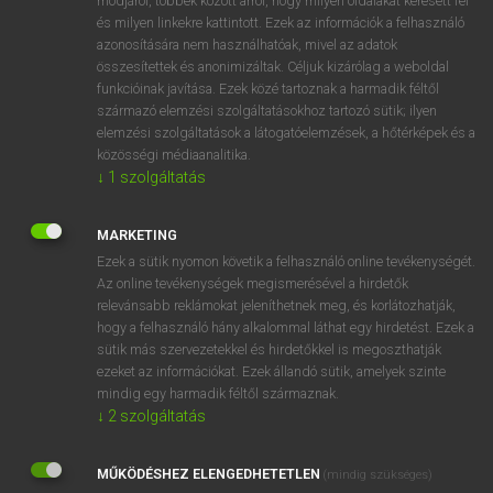
módjáról, többek között arról, hogy milyen oldalakat keresett fel
és milyen linkekre kattintott. Ezek az információk a felhasználó
VAN ELŐFIZETÉSED?
azonosítására nem használhatóak, mivel az adatok
összesítettek és anonimizáltak. Céljuk kizárólag a weboldal
Van előfizetésem a teljes szócikk megtekintéséhez.
funkcióinak javítása. Ezek közé tartoznak a harmadik féltől
származó elemzési szolgáltatásokhoz tartozó sütik; ilyen
BELÉPÉS
elemzési szolgáltatások a látogatóelemzések, a hőtérképek és a
közösségi médiaanalitika.
↓
1
szolgáltatás
MARKETING
Ezek a sütik nyomon követik a felhasználó online tevékenységét.
Az online tevékenységek megismerésével a hirdetők
NINCS ELŐFIZETÉSED?
relevánsabb reklámokat jeleníthetnek meg, és korlátozhatják,
Nincs regisztrációm és előfizetésem. A szótár 2 órás,
hogy a felhasználó hány alkalommal láthat egy hirdetést. Ezek a
díjmentes próbaverziójának elindításához regisztrálok és
sütik más szervezetekkel és hirdetőkkel is megoszthatják
belépek
.
ezeket az információkat. Ezek állandó sütik, amelyek szinte
mindig egy harmadik féltől származnak.
↓
2
szolgáltatás
REGISZTRÁCIÓ
MŰKÖDÉSHEZ ELENGEDHETETLEN
(mindig szükséges)