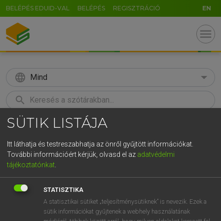
BELÉPÉS EDUID-VAL
BELÉPÉS
REGISZTRÁCIÓ
EN
menu
language
Mind
search
SÜTIK LISTÁJA
GR
KERESÉS
5
6
7
8
9
ö
ü
ó
Itt láthatja és testreszabhatja az önről gyűjtött információkat.
További információért kérjük, olvasd el az
adatvédelmi
r
t
z
u
i
o
p
ő
ú
TEGYEY IMRE
tájékoztatónkat
.
Latin−magyar szótár
g
h
j
k
l
é
á
ű
Ω
STATISZTIKA
v
b
n
m
,
.
-
AltGr
A statisztikai sütiket „teljesítménysütiknek” is nevezik. Ezek a
sütik információkat gyűjtenek a webhely használatának