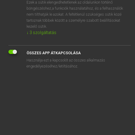
Ezek a sütik elengedhetetlenek az oldalunkon történő
böngészéshez,a funkciók használatához, és a felhasználók
nem tilthatják le azokat. A feltétlenül szükséges sütik közé
Tegyey Imre
tartoznak többek között a személyre szabott beállításokat
LATIN−MAGYAR SZÓTÁR
kezelő sütik.
↓
3
szolgáltatás
Kapcsolódó anyagok
delibo
ÖSSZES APP ÁTKAPCSOLÁSA
delibro
Használja ezt a kapcsolót az összes alkalmazás
delibutus
engedélyezéséhez/letiltásához.
delicatus
deliciae
delictum
deligo
delino
delinquo