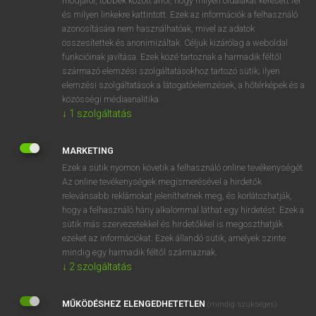
módjáról, többek között arról, hogy milyen oldalakat keresett fel
és milyen linkekre kattintott. Ezek az információk a felhasználó
VAN ELŐFIZETÉSED?
azonosítására nem használhatóak, mivel az adatok
összesítettek és anonimizáltak. Céljuk kizárólag a weboldal
Van előfizetésem a teljes szócikk megtekintéséhez.
funkcióinak javítása. Ezek közé tartoznak a harmadik féltől
származó elemzési szolgáltatásokhoz tartozó sütik; ilyen
BELÉPÉS
elemzési szolgáltatások a látogatóelemzések, a hőtérképek és a
közösségi médiaanalitika.
↓
1
szolgáltatás
MARKETING
Ezek a sütik nyomon követik a felhasználó online tevékenységét.
Az online tevékenységek megismerésével a hirdetők
NINCS ELŐFIZETÉSED?
relevánsabb reklámokat jeleníthetnek meg, és korlátozhatják,
Nincs regisztrációm és előfizetésem. A szótár 2 órás,
hogy a felhasználó hány alkalommal láthat egy hirdetést. Ezek a
díjmentes próbaverziójának elindításához regisztrálok és
sütik más szervezetekkel és hirdetőkkel is megoszthatják
belépek
.
ezeket az információkat. Ezek állandó sütik, amelyek szinte
mindig egy harmadik féltől származnak.
↓
2
szolgáltatás
REGISZTRÁCIÓ
MŰKÖDÉSHEZ ELENGEDHETETLEN
(mindig szükséges)