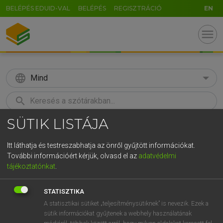
BELÉPÉS EDUID-VAL
BELÉPÉS
REGISZTRÁCIÓ
EN
menu
language
Mind
search
SÜTIK LISTÁJA
GR
KERESÉS
5
6
7
8
9
ö
ü
ó
Itt láthatja és testreszabhatja az önről gyűjtött információkat.
További információért kérjük, olvasd el az
adatvédelmi
r
t
z
u
i
o
p
ő
ú
TEGYEY IMRE
tájékoztatónkat
.
Latin−magyar szótár
g
h
j
k
l
é
á
ű
Ω
STATISZTIKA
v
b
n
m
,
.
-
AltGr
A statisztikai sütiket „teljesítménysütiknek” is nevezik. Ezek a
sütik információkat gyűjtenek a webhely használatának