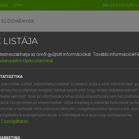
ÉGEK
GYIK
BELÉPÉS EDUID-V
ELŐZMÉNYEK
 LISTÁJA
és testreszabhatja az önről gyűjtött információkat.
További információért k
HU
DE
CN
FR
ES
IT
NL
RU
GR
adatvédelmi tájékoztatónkat
.
Y IMRE
1
2
3
4
5
6
7
8
9
n−magyar szótár
TATISZTIKA
q
w
e
r
t
z
u
i
 statisztikai sütiket „teljesítménysütiknek” is nevezik. Ezek a sütik információkat gy
ebhely használatának módjáról, többek között arról, hogy milyen oldalakat keresett 
a
s
d
f
g
h
j
k
l
é
inkekre kattintott. Ezek az információk a felhasználó azonosítására nem használható
datok összesítettek és anonimizáltak. Céljuk kizárólag a weboldal funkcióinak javít
í
y
x
c
v
b
n
m
,
.
artoznak a harmadik féltől származó elemzési szolgáltatásokhoz tartozó sütik; ilye
zolgáltatások a látogatóelemzések, a hőtérképek és a közösségi médiaanalitika.
VAN ELŐFIZETÉSED?
NINCS ELŐFIZETÉSED
1
szolgáltatás
előfizetésem a teljes szócikk
Nincs regisztrációm és előfiz
megtekintéséhez.
A szótár 2 órás, díjmente
MARKETING