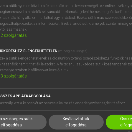
próbaverziójának elindítás
zek a sütik nyomon követik a felhasználó online tevékenységét. Az online tevékeny
BELÉPÉS
regisztrálok és
belépek
.
egismerésével a hirdetők relevánsabb reklámokat jeleníthetnek meg, és korlátozhat
elhasználó hány alkalommal láthat egy hirdetést. Ezek a sütik más szervezetekkel és
egoszthatják ezeket az információkat. Ezek állandó sütik, amelyek szinte mindig 
REGISZTRÁCIÓ
éltől származnak.
2
szolgáltatás
ŰKÖDÉSHEZ ELENGEDHETETLEN
(mindig szükséges)
zek a sütik elengedhetetlenek az oldalunkon történő böngészéshez,a funkciók hasz
elhasználók nem tilthatják le azokat. A feltétlenül szükséges sütik közé tartoznak t
zemélyre szabott beállításokat kezelő sütik.
3
szolgáltatás
SSZES APP ÁTKAPCSOLÁSA
HASZNÁLÓKNAK
SÚGÓ
asználja ezt a kapcsolót az összes alkalmazás engedélyezéséhez/letiltásához.
K
RÓLUNK
NTÉZMÉNYEKNEK
ELÉRHETŐSÉG
a szükséges sütik
Kiválasztottak
Összes
MEGOLDÁSOK
SÜTI BEÁLLÍTÁSOK
elfogadása
elfogadása
elfog