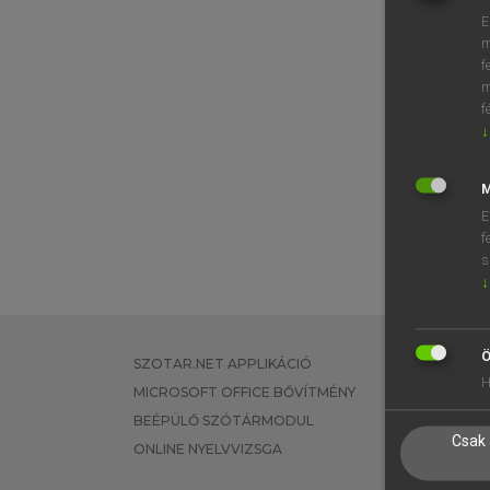
E
m
f
m
f
↓
M
E
f
s
↓
Ö
SZOTAR.NET APPLIKÁCIÓ
EGYÉNI FEL
H
MICROSOFT OFFICE BŐVÍTMÉNY
TANULÓKNA
BEÉPÜLŐ SZÓTÁRMODUL
OKTATÁSI I
Csak 
ONLINE NYELVVIZSGA
VÁLLALATI 