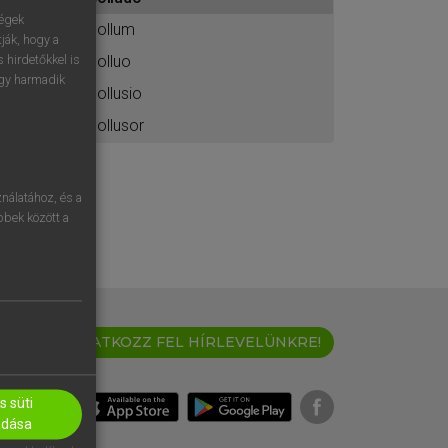
ához
ségek
collum
ják, hogy a
colluo
 hirdetőkkel is
egy harmadik
collusio
collusor
nálatához, és a
öbbek között a
IRATKOZZ FEL HÍRLEVELÜNKRE!
 süti
adása