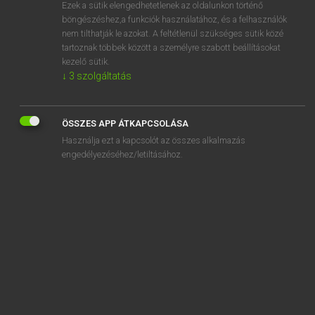
Ezek a sütik elengedhetetlenek az oldalunkon történő
böngészéshez,a funkciók használatához, és a felhasználók
nem tilthatják le azokat. A feltétlenül szükséges sütik közé
Tegyey Imre
tartoznak többek között a személyre szabott beállításokat
LATIN−MAGYAR SZÓTÁR
kezelő sütik.
↓
3
szolgáltatás
Kapcsolódó anyagok
coagulum
ÖSSZES APP ÁTKAPCSOLÁSA
coalesco
Használja ezt a kapcsolót az összes alkalmazás
coangusto
engedélyezéséhez/letiltásához.
coarguo
coartatio
coarto
Cocceius
coccum
cochlea