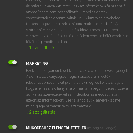
módjáról, többek között arról, hogy milyen oldalakat keresett fel
és milyen linkekre kattintott. Ezek az információk a felhasználó
VAN ELŐFIZETÉSED?
azonosítására nem használhatóak, mivel az adatok
összesítettek és anonimizáltak. Céljuk kizárólag a weboldal
Van előfizetésem a teljes szócikk megtekintéséhez.
funkcióinak javítása. Ezek közé tartoznak a harmadik féltől
származó elemzési szolgáltatásokhoz tartozó sütik; ilyen
BELÉPÉS
elemzési szolgáltatások a látogatóelemzések, a hőtérképek és a
közösségi médiaanalitika.
↓
1
szolgáltatás
MARKETING
Ezek a sütik nyomon követik a felhasználó online tevékenységét.
Az online tevékenységek megismerésével a hirdetők
NINCS ELŐFIZETÉSED?
relevánsabb reklámokat jeleníthetnek meg, és korlátozhatják,
Nincs regisztrációm és előfizetésem. A szótár 2 órás,
hogy a felhasználó hány alkalommal láthat egy hirdetést. Ezek a
díjmentes próbaverziójának elindításához regisztrálok és
sütik más szervezetekkel és hirdetőkkel is megoszthatják
belépek
.
ezeket az információkat. Ezek állandó sütik, amelyek szinte
mindig egy harmadik féltől származnak.
↓
2
szolgáltatás
REGISZTRÁCIÓ
MŰKÖDÉSHEZ ELENGEDHETETLEN
(mindig szükséges)