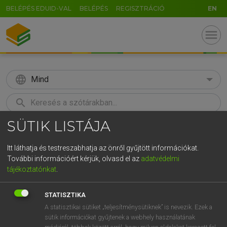
BELÉPÉS EDUID-VAL
BELÉPÉS
REGISZTRÁCIÓ
EN
menu
language
Mind
search
SÜTIK LISTÁJA
GR
KERESÉS
5
6
7
8
9
ö
ü
ó
Itt láthatja és testreszabhatja az önről gyűjtött információkat.
További információért kérjük, olvasd el az
adatvédelmi
r
t
z
u
i
o
p
ő
ú
TEGYEY IMRE
tájékoztatónkat
.
Latin−magyar szótár
g
h
j
k
l
é
á
ű
Ω
STATISZTIKA
v
b
n
m
,
.
-
AltGr
A statisztikai sütiket „teljesítménysütiknek” is nevezik. Ezek a
sütik információkat gyűjtenek a webhely használatának