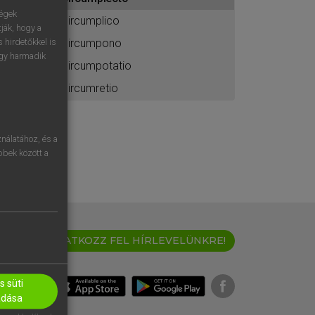
ához
ségek
circumplico
ják, hogy a
circumpono
 hirdetőkkel is
egy harmadik
circumpotatio
circumretio
nálatához, és a
öbbek között a
IRATKOZZ FEL HÍRLEVELÜNKRE!
 süti
adása