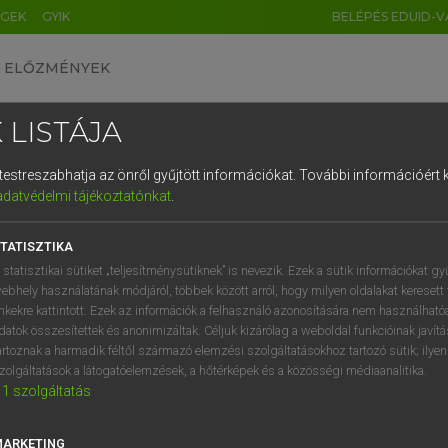
ÉGEK
GYIK
BELÉPÉS EDUID-V
ELŐZMÉNYEK
 LISTÁJA
és testreszabhatja az önről gyűjtött információkat.
További információért k
HU
DE
CN
FR
ES
IT
NL
RU
GR
adatvédelmi tájékoztatónkat
.
Y IMRE
1
2
3
4
5
6
7
8
9
n−magyar szótár
TATISZTIKA
q
w
e
r
t
z
u
i
 statisztikai sütiket „teljesítménysütiknek” is nevezik. Ezek a sütik információkat gy
ebhely használatának módjáról, többek között arról, hogy milyen oldalakat keresett 
a
s
d
f
g
h
j
k
l
é
inkekre kattintott. Ezek az információk a felhasználó azonosítására nem használható
datok összesítettek és anonimizáltak. Céljuk kizárólag a weboldal funkcióinak javít
í
y
x
c
v
b
n
m
,
.
artoznak a harmadik féltől származó elemzési szolgáltatásokhoz tartozó sütik; ilye
zolgáltatások a látogatóelemzések, a hőtérképek és a közösségi médiaanalitika.
VAN ELŐFIZETÉSED?
NINCS ELŐFIZETÉSED
1
szolgáltatás
előfizetésem a teljes szócikk
Nincs regisztrációm és előfiz
megtekintéséhez.
A szótár 2 órás, díjmente
MARKETING