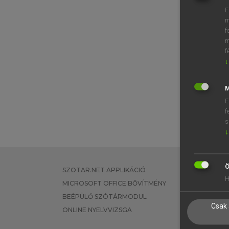
E
m
f
m
f
↓
M
E
f
s
↓
Ö
SZOTAR.NET APPLIKÁCIÓ
EGYÉNI FEL
H
MICROSOFT OFFICE BŐVÍTMÉNY
TANULÓKNA
BEÉPÜLŐ SZÓTÁRMODUL
OKTATÁSI I
Csak 
ONLINE NYELVVIZSGA
VÁLLALATI 