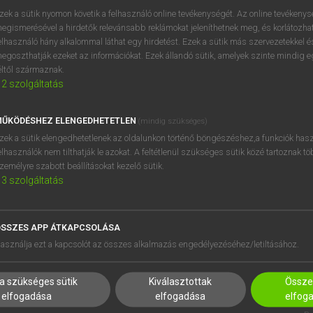
próbaverziójának elindítás
zek a sütik nyomon követik a felhasználó online tevékenységét. Az online tevékeny
BELÉPÉS
regisztrálok és
belépek
.
egismerésével a hirdetők relevánsabb reklámokat jeleníthetnek meg, és korlátozhat
elhasználó hány alkalommal láthat egy hirdetést. Ezek a sütik más szervezetekkel és
egoszthatják ezeket az információkat. Ezek állandó sütik, amelyek szinte mindig 
REGISZTRÁCIÓ
éltől származnak.
2
szolgáltatás
ŰKÖDÉSHEZ ELENGEDHETETLEN
(mindig szükséges)
zek a sütik elengedhetetlenek az oldalunkon történő böngészéshez,a funkciók hasz
elhasználók nem tilthatják le azokat. A feltétlenül szükséges sütik közé tartoznak t
zemélyre szabott beállításokat kezelő sütik.
3
szolgáltatás
SSZES APP ÁTKAPCSOLÁSA
HASZNÁLÓKNAK
SÚGÓ
asználja ezt a kapcsolót az összes alkalmazás engedélyezéséhez/letiltásához.
K
RÓLUNK
NTÉZMÉNYEKNEK
ELÉRHETŐSÉG
a szükséges sütik
Kiválasztottak
Összes
MEGOLDÁSOK
SÜTI BEÁLLÍTÁSOK
elfogadása
elfogadása
elfog