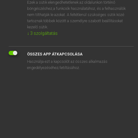
Ezek a sütik elengedhetetlenek az oldalunkon történő
böngészéshez,a funkciók használatához, és a felhasználók
nem tilthatják le azokat. A feltétlenül szükséges sütik közé
Tegyey Imre
tartoznak többek között a személyre szabott beállításokat
LATIN−MAGYAR SZÓTÁR
kezelő sütik.
↓
3
szolgáltatás
Kapcsolódó anyagok
circino
ÖSSZES APP ÁTKAPCSOLÁSA
circinus
Használja ezt a kapcsolót az összes alkalmazás
circiter
engedélyezéséhez/letiltásához.
circuitio
circuitus
circulator
circulor
circulus
circum