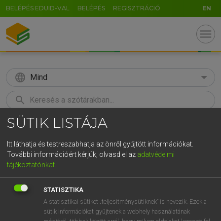
BELÉPÉS EDUID-VAL
BELÉPÉS
REGISZTRÁCIÓ
EN
menu
language
Mind
search
SÜTIK LISTÁJA
GR
KERESÉS
5
6
7
8
9
ö
ü
ó
Itt láthatja és testreszabhatja az önről gyűjtött információkat.
További információért kérjük, olvasd el az
adatvédelmi
r
t
z
u
i
o
p
ő
ú
TEGYEY IMRE
tájékoztatónkat
.
Latin−magyar szótár
g
h
j
k
l
é
á
ű
Ω
STATISZTIKA
v
b
n
m
,
.
-
AltGr
A statisztikai sütiket „teljesítménysütiknek” is nevezik. Ezek a
sütik információkat gyűjtenek a webhely használatának