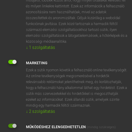
módjáról, többek között arról, hogy milyen oldalakat keresett fel
és milyen linkekre kattintott. Ezek az információk a felhasználó
VAN ELŐFIZETÉSED?
azonosítására nem használhatóak, mivel az adatok
összesítettek és anonimizáltak. Céljuk kizárólag a weboldal
Van előfizetésem a teljes szócikk megtekintéséhez.
funkcióinak javítása. Ezek közé tartoznak a harmadik féltől
származó elemzési szolgáltatásokhoz tartozó sütik; ilyen
BELÉPÉS
elemzési szolgáltatások a látogatóelemzések, a hőtérképek és a
közösségi médiaanalitika.
↓
1
szolgáltatás
MARKETING
Ezek a sütik nyomon követik a felhasználó online tevékenységét.
Az online tevékenységek megismerésével a hirdetők
NINCS ELŐFIZETÉSED?
relevánsabb reklámokat jeleníthetnek meg, és korlátozhatják,
Nincs regisztrációm és előfizetésem. A szótár 2 órás,
hogy a felhasználó hány alkalommal láthat egy hirdetést. Ezek a
díjmentes próbaverziójának elindításához regisztrálok és
sütik más szervezetekkel és hirdetőkkel is megoszthatják
belépek
.
ezeket az információkat. Ezek állandó sütik, amelyek szinte
mindig egy harmadik féltől származnak.
↓
2
szolgáltatás
REGISZTRÁCIÓ
MŰKÖDÉSHEZ ELENGEDHETETLEN
(mindig szükséges)