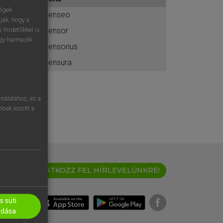
ához
ségek
censeo
ják, hogy a
censor
 hirdetőkkel is
egy harmadik
censorius
censura
nálatához, és a
öbbek között a
IRATKOZZ FEL HÍRLEVELÜNKRE!
 süti
adása