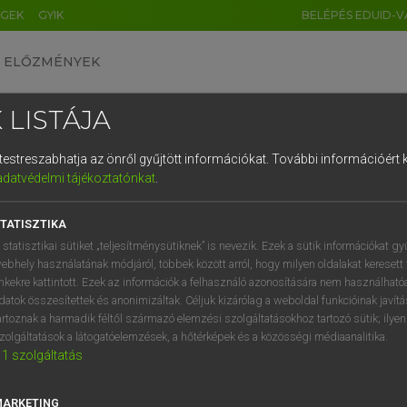
ÉGEK
GYIK
BELÉPÉS EDUID-V
ELŐZMÉNYEK
 LISTÁJA
és testreszabhatja az önről gyűjtött információkat.
További információért k
HU
DE
CN
FR
ES
IT
NL
RU
GR
adatvédelmi tájékoztatónkat
.
Y IMRE
1
2
3
4
5
6
7
8
9
n−magyar szótár
TATISZTIKA
q
w
e
r
t
z
u
i
 statisztikai sütiket „teljesítménysütiknek” is nevezik. Ezek a sütik információkat gy
ebhely használatának módjáról, többek között arról, hogy milyen oldalakat keresett 
a
s
d
f
g
h
j
k
l
é
inkekre kattintott. Ezek az információk a felhasználó azonosítására nem használható
datok összesítettek és anonimizáltak. Céljuk kizárólag a weboldal funkcióinak javít
í
y
x
c
v
b
n
m
,
.
artoznak a harmadik féltől származó elemzési szolgáltatásokhoz tartozó sütik; ilye
zolgáltatások a látogatóelemzések, a hőtérképek és a közösségi médiaanalitika.
VAN ELŐFIZETÉSED?
NINCS ELŐFIZETÉSED
1
szolgáltatás
előfizetésem a teljes szócikk
Nincs regisztrációm és előfiz
megtekintéséhez.
A szótár 2 órás, díjmente
MARKETING