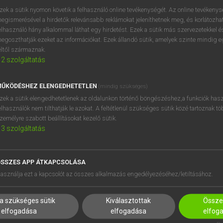
próbaverziójának elindítás
zek a sütik nyomon követik a felhasználó online tevékenységét. Az online tevékeny
BELÉPÉS
regisztrálok és
belépek
.
egismerésével a hirdetők relevánsabb reklámokat jeleníthetnek meg, és korlátozhat
elhasználó hány alkalommal láthat egy hirdetést. Ezek a sütik más szervezetekkel és
egoszthatják ezeket az információkat. Ezek állandó sütik, amelyek szinte mindig 
REGISZTRÁCIÓ
éltől származnak.
2
szolgáltatás
ŰKÖDÉSHEZ ELENGEDHETETLEN
(mindig szükséges)
zek a sütik elengedhetetlenek az oldalunkon történő böngészéshez,a funkciók hasz
elhasználók nem tilthatják le azokat. A feltétlenül szükséges sütik közé tartoznak t
zemélyre szabott beállításokat kezelő sütik.
3
szolgáltatás
SSZES APP ÁTKAPCSOLÁSA
HASZNÁLÓKNAK
SÚGÓ
asználja ezt a kapcsolót az összes alkalmazás engedélyezéséhez/letiltásához.
K
RÓLUNK
NTÉZMÉNYEKNEK
ELÉRHETŐSÉG
a szükséges sütik
Kiválasztottak
Összes
MEGOLDÁSOK
SÜTI BEÁLLÍTÁSOK
elfogadása
elfogadása
elfog