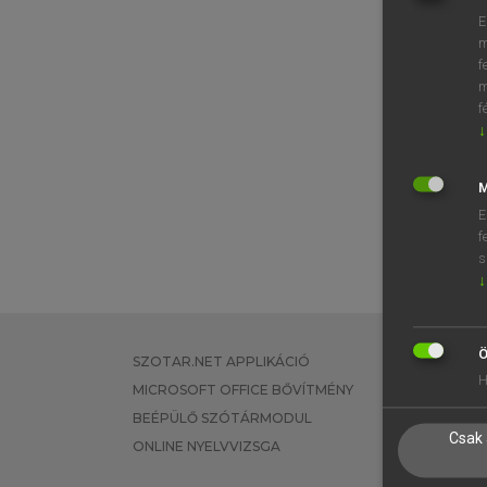
E
m
f
m
f
↓
M
E
f
s
↓
Ö
SZOTAR.NET APPLIKÁCIÓ
EGYÉNI FEL
H
MICROSOFT OFFICE BŐVÍTMÉNY
TANULÓKNA
BEÉPÜLŐ SZÓTÁRMODUL
OKTATÁSI I
Csak 
ONLINE NYELVVIZSGA
VÁLLALATI 