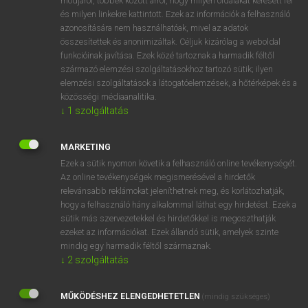
módjáról, többek között arról, hogy milyen oldalakat keresett fel
és milyen linkekre kattintott. Ezek az információk a felhasználó
VAN ELŐFIZETÉSED?
azonosítására nem használhatóak, mivel az adatok
összesítettek és anonimizáltak. Céljuk kizárólag a weboldal
Van előfizetésem a teljes szócikk megtekintéséhez.
funkcióinak javítása. Ezek közé tartoznak a harmadik féltől
származó elemzési szolgáltatásokhoz tartozó sütik; ilyen
BELÉPÉS
elemzési szolgáltatások a látogatóelemzések, a hőtérképek és a
közösségi médiaanalitika.
↓
1
szolgáltatás
MARKETING
Ezek a sütik nyomon követik a felhasználó online tevékenységét.
Az online tevékenységek megismerésével a hirdetők
NINCS ELŐFIZETÉSED?
relevánsabb reklámokat jeleníthetnek meg, és korlátozhatják,
Nincs regisztrációm és előfizetésem. A szótár 2 órás,
hogy a felhasználó hány alkalommal láthat egy hirdetést. Ezek a
díjmentes próbaverziójának elindításához regisztrálok és
sütik más szervezetekkel és hirdetőkkel is megoszthatják
belépek
.
ezeket az információkat. Ezek állandó sütik, amelyek szinte
mindig egy harmadik féltől származnak.
↓
2
szolgáltatás
REGISZTRÁCIÓ
MŰKÖDÉSHEZ ELENGEDHETETLEN
(mindig szükséges)