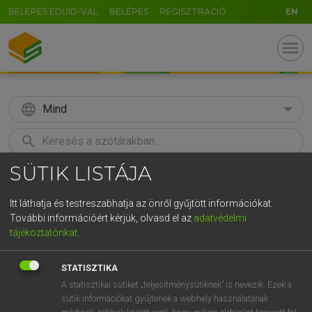
BELÉPÉS EDUID-VAL
BELÉPÉS
REGISZTRÁCIÓ
EN
menu
language
Mind
search
SÜTIK LISTÁJA
GR
KERESÉS
5
6
7
8
9
ö
ü
ó
Itt láthatja és testreszabhatja az önről gyűjtött információkat.
További információért kérjük, olvasd el az
adatvédelmi
r
t
z
u
i
o
p
ő
ú
TEGYEY IMRE
tájékoztatónkat
.
Latin−magyar szótár
g
h
j
k
l
é
á
ű
Ω
STATISZTIKA
v
b
n
m
,
.
-
AltGr
A statisztikai sütiket „teljesítménysütiknek” is nevezik. Ezek a
sütik információkat gyűjtenek a webhely használatának