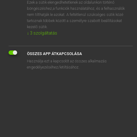
Ezek a sütik elengedhetetlenek az oldalunkon történő
böngészéshez,a funkciók használatához, és a felhasználók
nem tilthatják le azokat. A feltétlenül szükséges sütik közé
Tegyey Imre
tartoznak többek között a személyre szabott beállításokat
LATIN−MAGYAR SZÓTÁR
kezelő sütik.
↓
3
szolgáltatás
Kapcsolódó anyagok
celox
ÖSSZES APP ÁTKAPCSOLÁSA
celsus
Használja ezt a kapcsolót az összes alkalmazás
Celtae
engedélyezéséhez/letiltásához.
Celtiberi
Celtiberia
Celtibericus
Celticus
cena
cenaculum