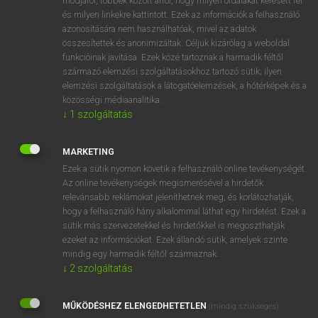
módjáról, többek között arról, hogy milyen oldalakat keresett fel
és milyen linkekre kattintott. Ezek az információk a felhasználó
VAN ELŐFIZETÉSED?
azonosítására nem használhatóak, mivel az adatok
összesítettek és anonimizáltak. Céljuk kizárólag a weboldal
Van előfizetésem a teljes szócikk megtekintéséhez.
funkcióinak javítása. Ezek közé tartoznak a harmadik féltől
származó elemzési szolgáltatásokhoz tartozó sütik; ilyen
BELÉPÉS
elemzési szolgáltatások a látogatóelemzések, a hőtérképek és a
közösségi médiaanalitika.
↓
1
szolgáltatás
MARKETING
Ezek a sütik nyomon követik a felhasználó online tevékenységét.
Az online tevékenységek megismerésével a hirdetők
NINCS ELŐFIZETÉSED?
relevánsabb reklámokat jeleníthetnek meg, és korlátozhatják,
Nincs regisztrációm és előfizetésem. A szótár 2 órás,
hogy a felhasználó hány alkalommal láthat egy hirdetést. Ezek a
díjmentes próbaverziójának elindításához regisztrálok és
sütik más szervezetekkel és hirdetőkkel is megoszthatják
belépek
.
ezeket az információkat. Ezek állandó sütik, amelyek szinte
mindig egy harmadik féltől származnak.
↓
2
szolgáltatás
REGISZTRÁCIÓ
MŰKÖDÉSHEZ ELENGEDHETETLEN
(mindig szükséges)