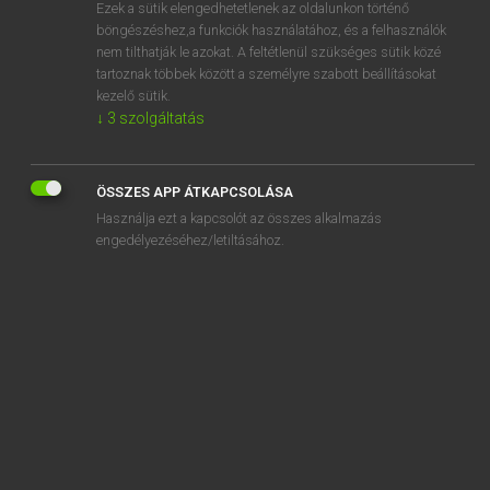
Ezek a sütik elengedhetetlenek az oldalunkon történő
böngészéshez,a funkciók használatához, és a felhasználók
nem tilthatják le azokat. A feltétlenül szükséges sütik közé
Tegyey Imre
tartoznak többek között a személyre szabott beállításokat
LATIN−MAGYAR SZÓTÁR
kezelő sütik.
↓
3
szolgáltatás
Kapcsolódó anyagok
celeritas
ÖSSZES APP ÁTKAPCSOLÁSA
celero
Használja ezt a kapcsolót az összes alkalmazás
cella
engedélyezéséhez/letiltásához.
cellula
celo
celox
celsus
Celtae
Celtiberi