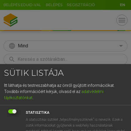
BELÉPÉS EDUID-VAL
BELÉPÉS
REGISZTRÁCIÓ
EN
menu
language
Mind
search
SÜTIK LISTÁJA
GR
KERESÉS
5
6
7
8
9
ö
ü
ó
Itt láthatja és testreszabhatja az önről gyűjtött információkat.
További információért kérjük, olvasd el az
adatvédelmi
r
t
z
u
i
o
p
ő
ú
TEGYEY IMRE
tájékoztatónkat
.
Latin−magyar szótár
g
h
j
k
l
é
á
ű
Ω
STATISZTIKA
v
b
n
m
,
.
-
AltGr
A statisztikai sütiket „teljesítménysütiknek” is nevezik. Ezek a
sütik információkat gyűjtenek a webhely használatának