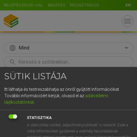
BELÉPÉS EDUID-VAL
BELÉPÉS
REGISZTRÁCIÓ
EN
menu
language
Mind
search
SÜTIK LISTÁJA
GR
KERESÉS
5
6
7
8
9
ö
ü
ó
Itt láthatja és testreszabhatja az önről gyűjtött információkat.
További információért kérjük, olvasd el az
adatvédelmi
r
t
z
u
i
o
p
ő
ú
TEGYEY IMRE
tájékoztatónkat
.
Latin−magyar szótár
g
h
j
k
l
é
á
ű
Ω
STATISZTIKA
v
b
n
m
,
.
-
AltGr
A statisztikai sütiket „teljesítménysütiknek” is nevezik. Ezek a
sütik információkat gyűjtenek a webhely használatának