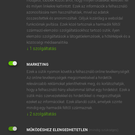
módjáról, többek között arról, hogy milyen oldalakat keresett fel
és milyen linkekre kattintott. Ezek az információk a felhasználó
VAN ELŐFIZETÉSED?
azonosítására nem használhatóak, mivel az adatok
összesítettek és anonimizáltak. Céljuk kizárólag a weboldal
Van előfizetésem a teljes szócikk megtekintéséhez.
funkcióinak javítása. Ezek közé tartoznak a harmadik féltől
származó elemzési szolgáltatásokhoz tartozó sütik; ilyen
BELÉPÉS
elemzési szolgáltatások a látogatóelemzések, a hőtérképek és a
közösségi médiaanalitika.
↓
1
szolgáltatás
MARKETING
Ezek a sütik nyomon követik a felhasználó online tevékenységét.
Az online tevékenységek megismerésével a hirdetők
NINCS ELŐFIZETÉSED?
relevánsabb reklámokat jeleníthetnek meg, és korlátozhatják,
Nincs regisztrációm és előfizetésem. A szótár 2 órás,
hogy a felhasználó hány alkalommal láthat egy hirdetést. Ezek a
díjmentes próbaverziójának elindításához regisztrálok és
sütik más szervezetekkel és hirdetőkkel is megoszthatják
belépek
.
ezeket az információkat. Ezek állandó sütik, amelyek szinte
mindig egy harmadik féltől származnak.
↓
2
szolgáltatás
REGISZTRÁCIÓ
MŰKÖDÉSHEZ ELENGEDHETETLEN
(mindig szükséges)