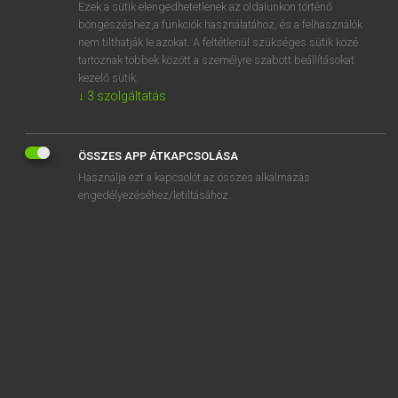
Ezek a sütik elengedhetetlenek az oldalunkon történő
böngészéshez,a funkciók használatához, és a felhasználók
nem tilthatják le azokat. A feltétlenül szükséges sütik közé
Tegyey Imre
tartoznak többek között a személyre szabott beállításokat
LATIN−MAGYAR SZÓTÁR
kezelő sütik.
↓
3
szolgáltatás
Kapcsolódó anyagok
calceolus
ÖSSZES APP ÁTKAPCSOLÁSA
calceus
Használja ezt a kapcsolót az összes alkalmazás
Calchas
engedélyezéséhez/letiltásához.
calcitro
calco
calculus
caldus
Caledonia
calefacio