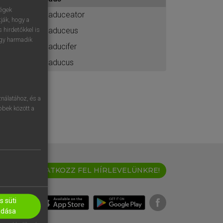
ához
ségek
caduceator
ják, hogy a
caduceus
 hirdetőkkel is
egy harmadik
caducifer
caducus
nálatához, és a
öbbek között a
IRATKOZZ FEL HÍRLEVELÜNKRE!
 süti
adása