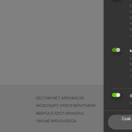
E
m
f
m
f
↓
M
E
f
s
↓
Ö
SZOTAR.NET APPLIKÁCIÓ
EGYÉNI FEL
H
MICROSOFT OFFICE BŐVÍTMÉNY
TANULÓKNA
BEÉPÜLŐ SZÓTÁRMODUL
OKTATÁSI I
Csak 
ONLINE NYELVVIZSGA
VÁLLALATI 