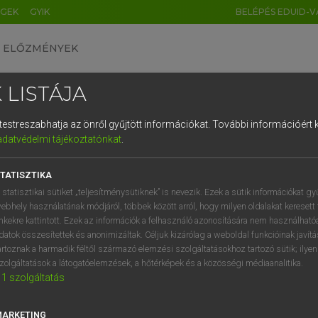
ÉGEK
GYIK
BELÉPÉS EDUID-V
ELŐZMÉNYEK
 LISTÁJA
és testreszabhatja az önről gyűjtött információkat.
További információért k
HU
DE
CN
FR
ES
IT
NL
RU
GR
adatvédelmi tájékoztatónkat
.
Y IMRE
1
2
3
4
5
6
7
8
9
n−magyar szótár
TATISZTIKA
q
w
e
r
t
z
u
i
 statisztikai sütiket „teljesítménysütiknek” is nevezik. Ezek a sütik információkat gy
ebhely használatának módjáról, többek között arról, hogy milyen oldalakat keresett 
a
s
d
f
g
h
j
k
l
é
inkekre kattintott. Ezek az információk a felhasználó azonosítására nem használható
datok összesítettek és anonimizáltak. Céljuk kizárólag a weboldal funkcióinak javít
í
y
x
c
v
b
n
m
,
.
artoznak a harmadik féltől származó elemzési szolgáltatásokhoz tartozó sütik; ilye
zolgáltatások a látogatóelemzések, a hőtérképek és a közösségi médiaanalitika.
VAN ELŐFIZETÉSED?
NINCS ELŐFIZETÉSED
1
szolgáltatás
előfizetésem a teljes szócikk
Nincs regisztrációm és előfiz
megtekintéséhez.
A szótár 2 órás, díjmente
MARKETING