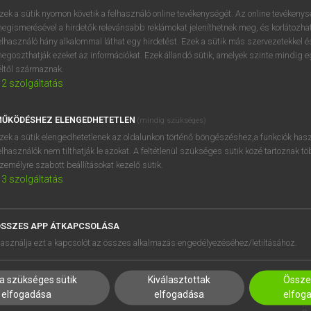
próbaverziójának elindítás
zek a sütik nyomon követik a felhasználó online tevékenységét. Az online tevékeny
BELÉPÉS
regisztrálok és
belépek
.
egismerésével a hirdetők relevánsabb reklámokat jeleníthetnek meg, és korlátozhat
elhasználó hány alkalommal láthat egy hirdetést. Ezek a sütik más szervezetekkel és
egoszthatják ezeket az információkat. Ezek állandó sütik, amelyek szinte mindig 
REGISZTRÁCIÓ
éltől származnak.
2
szolgáltatás
ŰKÖDÉSHEZ ELENGEDHETETLEN
(mindig szükséges)
zek a sütik elengedhetetlenek az oldalunkon történő böngészéshez,a funkciók hasz
elhasználók nem tilthatják le azokat. A feltétlenül szükséges sütik közé tartoznak t
zemélyre szabott beállításokat kezelő sütik.
3
szolgáltatás
SSZES APP ÁTKAPCSOLÁSA
HASZNÁLÓKNAK
SÚGÓ
asználja ezt a kapcsolót az összes alkalmazás engedélyezéséhez/letiltásához.
K
RÓLUNK
NTÉZMÉNYEKNEK
ELÉRHETŐSÉG
a szükséges sütik
Kiválasztottak
Összes
MEGOLDÁSOK
SÜTI BEÁLLÍTÁSOK
elfogadása
elfogadása
elfog