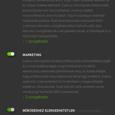
módjáról, többek között arról, hogy milyen oldalakat keresett fel
és milyen linkekre kattintott. Ezek az információk a felhasználó
VAN ELŐFIZETÉSED?
azonosítására nem használhatóak, mivel az adatok
összesítettek és anonimizáltak. Céljuk kizárólag a weboldal
Van előfizetésem a teljes szócikk megtekintéséhez.
funkcióinak javítása. Ezek közé tartoznak a harmadik féltől
származó elemzési szolgáltatásokhoz tartozó sütik; ilyen
BELÉPÉS
elemzési szolgáltatások a látogatóelemzések, a hőtérképek és a
közösségi médiaanalitika.
↓
1
szolgáltatás
MARKETING
Ezek a sütik nyomon követik a felhasználó online tevékenységét.
Az online tevékenységek megismerésével a hirdetők
NINCS ELŐFIZETÉSED?
relevánsabb reklámokat jeleníthetnek meg, és korlátozhatják,
Nincs regisztrációm és előfizetésem. A szótár 2 órás,
hogy a felhasználó hány alkalommal láthat egy hirdetést. Ezek a
díjmentes próbaverziójának elindításához regisztrálok és
sütik más szervezetekkel és hirdetőkkel is megoszthatják
belépek
.
ezeket az információkat. Ezek állandó sütik, amelyek szinte
mindig egy harmadik féltől származnak.
↓
2
szolgáltatás
REGISZTRÁCIÓ
MŰKÖDÉSHEZ ELENGEDHETETLEN
(mindig szükséges)