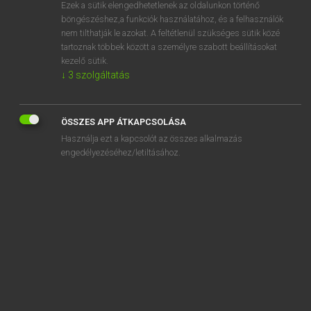
Ezek a sütik elengedhetetlenek az oldalunkon történő
böngészéshez,a funkciók használatához, és a felhasználók
nem tilthatják le azokat. A feltétlenül szükséges sütik közé
Tegyey Imre
tartoznak többek között a személyre szabott beállításokat
LATIN−MAGYAR SZÓTÁR
kezelő sütik.
↓
3
szolgáltatás
Kapcsolódó anyagok
bos
ÖSSZES APP ÁTKAPCSOLÁSA
Bosporus
Használja ezt a kapcsolót az összes alkalmazás
bovile
engedélyezéséhez/letiltásához.
bovillus
braca
bracatus
bracchium
brassica
brattea