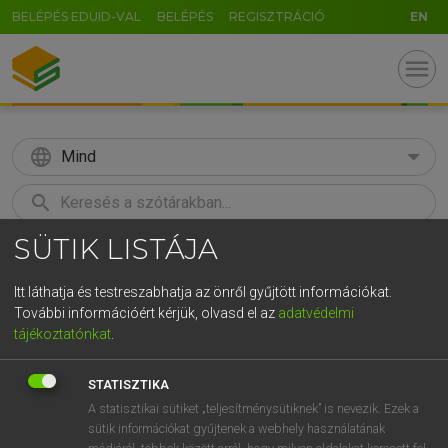
BELÉPÉS EDUID-VAL
BELÉPÉS
REGISZTRÁCIÓ
EN
menu
language
Mind
search
SÜTIK LISTÁJA
GR
KERESÉS
5
6
7
8
9
ö
ü
ó
Itt láthatja és testreszabhatja az önről gyűjtött információkat.
További információért kérjük, olvasd el az
adatvédelmi
r
t
z
u
i
o
p
ő
ú
TEGYEY IMRE
tájékoztatónkat
.
Latin−magyar szótár
g
h
j
k
l
é
á
ű
Ω
STATISZTIKA
v
b
n
m
,
.
-
AltGr
A statisztikai sütiket „teljesítménysütiknek” is nevezik. Ezek a
sütik információkat gyűjtenek a webhely használatának