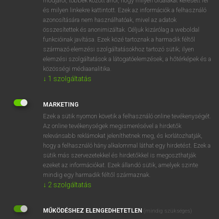
módjáról, többek között arról, hogy milyen oldalakat keresett fel
és milyen linkekre kattintott. Ezek az információk a felhasználó
VAN ELŐFIZETÉSED?
azonosítására nem használhatóak, mivel az adatok
összesítettek és anonimizáltak. Céljuk kizárólag a weboldal
Van előfizetésem a teljes szócikk megtekintéséhez.
funkcióinak javítása. Ezek közé tartoznak a harmadik féltől
származó elemzési szolgáltatásokhoz tartozó sütik; ilyen
BELÉPÉS
elemzési szolgáltatások a látogatóelemzések, a hőtérképek és a
közösségi médiaanalitika.
↓
1
szolgáltatás
MARKETING
Ezek a sütik nyomon követik a felhasználó online tevékenységét.
Az online tevékenységek megismerésével a hirdetők
NINCS ELŐFIZETÉSED?
relevánsabb reklámokat jeleníthetnek meg, és korlátozhatják,
Nincs regisztrációm és előfizetésem. A szótár 2 órás,
hogy a felhasználó hány alkalommal láthat egy hirdetést. Ezek a
díjmentes próbaverziójának elindításához regisztrálok és
sütik más szervezetekkel és hirdetőkkel is megoszthatják
belépek
.
ezeket az információkat. Ezek állandó sütik, amelyek szinte
mindig egy harmadik féltől származnak.
↓
2
szolgáltatás
REGISZTRÁCIÓ
MŰKÖDÉSHEZ ELENGEDHETETLEN
(mindig szükséges)