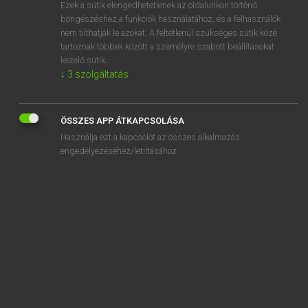
Ezek a sütik elengedhetetlenek az oldalunkon történő
böngészéshez,a funkciók használatához, és a felhasználók
nem tilthatják le azokat. A feltétlenül szükséges sütik közé
Tegyey Imre
tartoznak többek között a személyre szabott beállításokat
LATIN−MAGYAR SZÓTÁR
kezelő sütik.
↓
3
szolgáltatás
Kapcsolódó anyagok
vitrum
ÖSSZES APP ÁTKAPCSOLÁSA
vitta
Használja ezt a kapcsolót az összes alkalmazás
vittatus
engedélyezéséhez/letiltásához.
vitula
vitulina
vitulinus
vitulus
vituperabilis
vituperatio