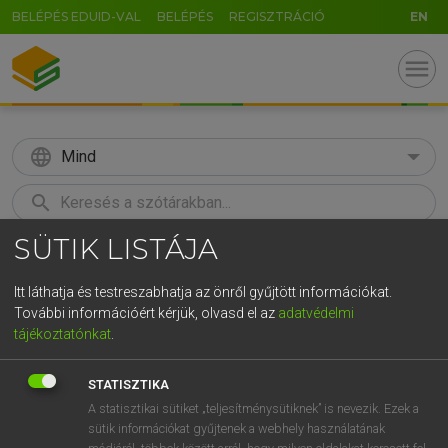
BELÉPÉS EDUID-VAL
BELÉPÉS
REGISZTRÁCIÓ
EN
menu
language
Mind
search
SÜTIK LISTÁJA
GR
KERESÉS
5
6
7
8
9
ö
ü
ó
Itt láthatja és testreszabhatja az önről gyűjtött információkat.
További információért kérjük, olvasd el az
adatvédelmi
r
t
z
u
i
o
p
ő
ú
TEGYEY IMRE
tájékoztatónkat
.
Latin−magyar szótár
g
h
j
k
l
é
á
ű
Ω
STATISZTIKA
v
b
n
m
,
.
-
AltGr
A statisztikai sütiket „teljesítménysütiknek” is nevezik. Ezek a
sütik információkat gyűjtenek a webhely használatának