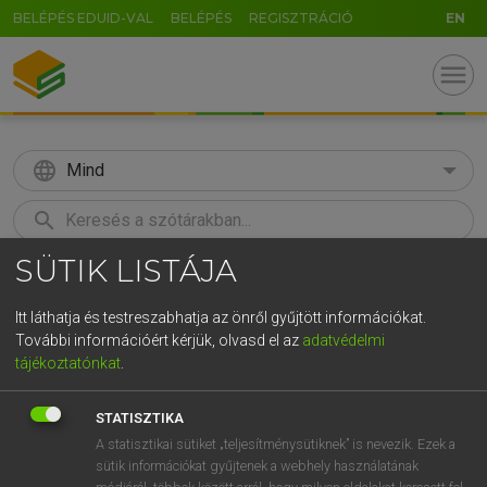
BELÉPÉS EDUID-VAL
BELÉPÉS
REGISZTRÁCIÓ
EN
menu
language
Mind
search
SÜTIK LISTÁJA
GR
KERESÉS
5
6
7
8
9
ö
ü
ó
Itt láthatja és testreszabhatja az önről gyűjtött információkat.
További információért kérjük, olvasd el az
adatvédelmi
r
t
z
u
i
o
p
ő
ú
TEGYEY IMRE
tájékoztatónkat
.
Latin−magyar szótár
g
h
j
k
l
é
á
ű
Ω
STATISZTIKA
v
b
n
m
,
.
-
AltGr
A statisztikai sütiket „teljesítménysütiknek” is nevezik. Ezek a
sütik információkat gyűjtenek a webhely használatának