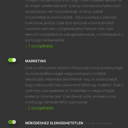
módjáról, többek között arról, hogy milyen oldalakat keresett fel
és milyen linkekre kattintott. Ezek az információk a felhasználó
VAN ELŐFIZETÉSED?
azonosítására nem használhatóak, mivel az adatok
összesítettek és anonimizáltak. Céljuk kizárólag a weboldal
Van előfizetésem a teljes szócikk megtekintéséhez.
funkcióinak javítása. Ezek közé tartoznak a harmadik féltől
származó elemzési szolgáltatásokhoz tartozó sütik; ilyen
BELÉPÉS
elemzési szolgáltatások a látogatóelemzések, a hőtérképek és a
közösségi médiaanalitika.
↓
1
szolgáltatás
MARKETING
Ezek a sütik nyomon követik a felhasználó online tevékenységét.
Az online tevékenységek megismerésével a hirdetők
NINCS ELŐFIZETÉSED?
relevánsabb reklámokat jeleníthetnek meg, és korlátozhatják,
Nincs regisztrációm és előfizetésem. A szótár 2 órás,
hogy a felhasználó hány alkalommal láthat egy hirdetést. Ezek a
díjmentes próbaverziójának elindításához regisztrálok és
sütik más szervezetekkel és hirdetőkkel is megoszthatják
belépek
.
ezeket az információkat. Ezek állandó sütik, amelyek szinte
mindig egy harmadik féltől származnak.
↓
2
szolgáltatás
REGISZTRÁCIÓ
MŰKÖDÉSHEZ ELENGEDHETETLEN
(mindig szükséges)