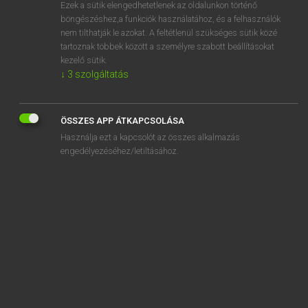
Ezek a sütik elengedhetetlenek az oldalunkon történő
böngészéshez,a funkciók használatához, és a felhasználók
nem tilthatják le azokat. A feltétlenül szükséges sütik közé
Tegyey Imre
tartoznak többek között a személyre szabott beállításokat
LATIN−MAGYAR SZÓTÁR
kezelő sütik.
↓
3
szolgáltatás
Kapcsolódó anyagok
ubi
ÖSSZES APP ÁTKAPCSOLÁSA
ubicumque
Használja ezt a kapcsolót az összes alkalmazás
Ubii
engedélyezéséhez/letiltásához.
ubinam
ubiquaque
ubique
ubivis
Ucalegon
udus