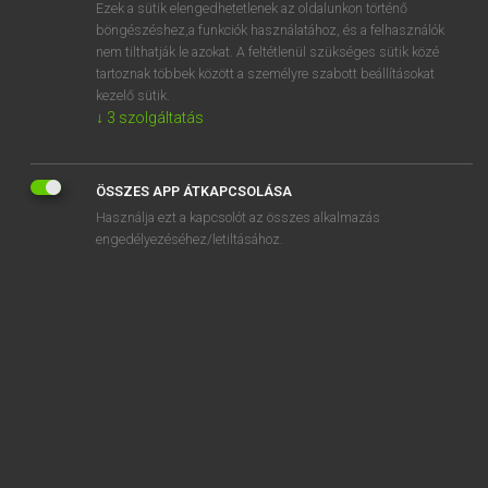
Ezek a sütik elengedhetetlenek az oldalunkon történő
böngészéshez,a funkciók használatához, és a felhasználók
nem tilthatják le azokat. A feltétlenül szükséges sütik közé
Tegyey Imre
tartoznak többek között a személyre szabott beállításokat
LATIN−MAGYAR SZÓTÁR
kezelő sütik.
↓
3
szolgáltatás
Kapcsolódó anyagok
tonsor
ÖSSZES APP ÁTKAPCSOLÁSA
tonsorius
Használja ezt a kapcsolót az összes alkalmazás
tonstricula
engedélyezéséhez/letiltásához.
tonsura
tonsus
tophus
topica
toral
torculum