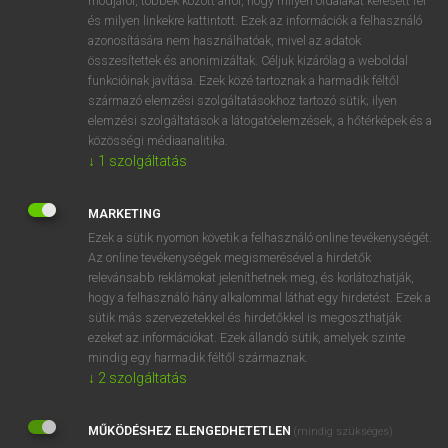
módjáról, többek között arról, hogy milyen oldalakat keresett fel
és milyen linkekre kattintott. Ezek az információk a felhasználó
VAN ELŐFIZETÉSED?
azonosítására nem használhatóak, mivel az adatok
összesítettek és anonimizáltak. Céljuk kizárólag a weboldal
Van előfizetésem a teljes szócikk megtekintéséhez.
funkcióinak javítása. Ezek közé tartoznak a harmadik féltől
származó elemzési szolgáltatásokhoz tartozó sütik; ilyen
BELÉPÉS
elemzési szolgáltatások a látogatóelemzések, a hőtérképek és a
közösségi médiaanalitika.
↓
1
szolgáltatás
MARKETING
Ezek a sütik nyomon követik a felhasználó online tevékenységét.
Az online tevékenységek megismerésével a hirdetők
NINCS ELŐFIZETÉSED?
relevánsabb reklámokat jeleníthetnek meg, és korlátozhatják,
Nincs regisztrációm és előfizetésem. A szótár 2 órás,
hogy a felhasználó hány alkalommal láthat egy hirdetést. Ezek a
díjmentes próbaverziójának elindításához regisztrálok és
sütik más szervezetekkel és hirdetőkkel is megoszthatják
belépek
.
ezeket az információkat. Ezek állandó sütik, amelyek szinte
mindig egy harmadik féltől származnak.
↓
2
szolgáltatás
REGISZTRÁCIÓ
MŰKÖDÉSHEZ ELENGEDHETETLEN
(mindig szükséges)