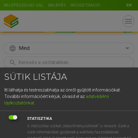
BELÉPÉS EDUID-VAL
BELÉPÉS
REGISZTRÁCIÓ
EN
menu
language
Mind
search
SÜTIK LISTÁJA
GR
KERESÉS
5
6
7
8
9
ö
ü
ó
Itt láthatja és testreszabhatja az önről gyűjtött információkat.
További információért kérjük, olvasd el az
adatvédelmi
r
t
z
u
i
o
p
ő
ú
TEGYEY IMRE
tájékoztatónkat
.
Latin−magyar szótár
g
h
j
k
l
é
á
ű
Ω
STATISZTIKA
v
b
n
m
,
.
-
AltGr
A statisztikai sütiket „teljesítménysütiknek” is nevezik. Ezek a
sütik információkat gyűjtenek a webhely használatának