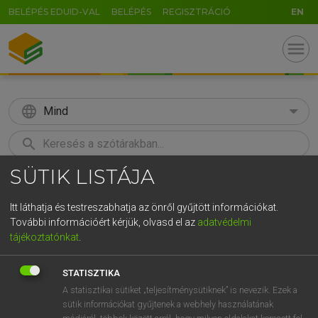
BELÉPÉS EDUID-VAL
BELÉPÉS
REGISZTRÁCIÓ
EN
menu
language
Mind
search
SÜTIK LISTÁJA
GR
KERESÉS
5
6
7
8
9
ö
ü
ó
Itt láthatja és testreszabhatja az önről gyűjtött információkat.
További információért kérjük, olvasd el az
adatvédelmi
r
t
z
u
i
o
p
ő
ú
TEGYEY IMRE
tájékoztatónkat
.
Latin−magyar szótár
g
h
j
k
l
é
á
ű
Ω
STATISZTIKA
v
b
n
m
,
.
-
AltGr
A statisztikai sütiket „teljesítménysütiknek” is nevezik. Ezek a
sütik információkat gyűjtenek a webhely használatának