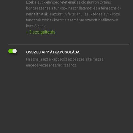
Ezek a sütik elengedhetetlenek az oldalunkon történő
böngészéshez,a funkciók használatához, és a felhasználók
nem tilthatják le azokat. A feltétlenül szükséges sütik közé
Tegyey Imre
tartoznak többek között a személyre szabott beállításokat
LATIN−MAGYAR SZÓTÁR
kezelő sütik.
↓
3
szolgáltatás
Kapcsolódó anyagok
sumo
ÖSSZES APP ÁTKAPCSOLÁSA
sumptio
Használja ezt a kapcsolót az összes alkalmazás
sumptuarius
engedélyezéséhez/letiltásához.
sumptuosus
sumptus
Sunium
suo
suovetaurilia
supellex