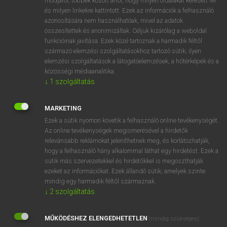
módjáról, többek között arról, hogy milyen oldalakat keresett fel
és milyen linkekre kattintott. Ezek az információk a felhasználó
VAN ELŐFIZETÉSED?
azonosítására nem használhatóak, mivel az adatok
összesítettek és anonimizáltak. Céljuk kizárólag a weboldal
Van előfizetésem a teljes szócikk megtekintéséhez.
funkcióinak javítása. Ezek közé tartoznak a harmadik féltől
származó elemzési szolgáltatásokhoz tartozó sütik; ilyen
BELÉPÉS
elemzési szolgáltatások a látogatóelemzések, a hőtérképek és a
közösségi médiaanalitika.
↓
1
szolgáltatás
MARKETING
Ezek a sütik nyomon követik a felhasználó online tevékenységét.
Az online tevékenységek megismerésével a hirdetők
NINCS ELŐFIZETÉSED?
relevánsabb reklámokat jeleníthetnek meg, és korlátozhatják,
Nincs regisztrációm és előfizetésem. A szótár 2 órás,
hogy a felhasználó hány alkalommal láthat egy hirdetést. Ezek a
díjmentes próbaverziójának elindításához regisztrálok és
sütik más szervezetekkel és hirdetőkkel is megoszthatják
belépek
.
ezeket az információkat. Ezek állandó sütik, amelyek szinte
mindig egy harmadik féltől származnak.
↓
2
szolgáltatás
REGISZTRÁCIÓ
MŰKÖDÉSHEZ ELENGEDHETETLEN
(mindig szükséges)