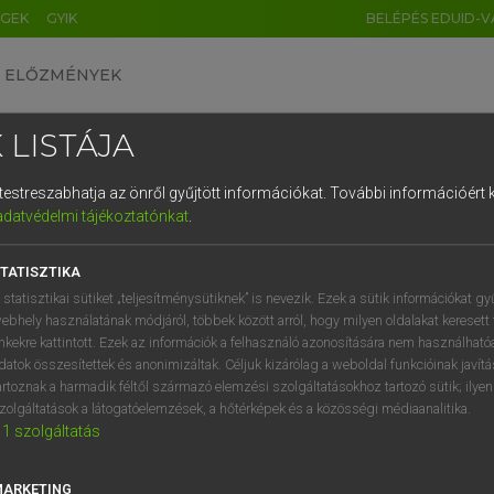
ÉGEK
GYIK
BELÉPÉS EDUID-V
ELŐZMÉNYEK
 LISTÁJA
és testreszabhatja az önről gyűjtött információkat.
További információért k
HU
DE
CN
FR
ES
IT
NL
RU
GR
adatvédelmi tájékoztatónkat
.
Y IMRE
1
2
3
4
5
6
7
8
9
n−magyar szótár
TATISZTIKA
q
w
e
r
t
z
u
i
 statisztikai sütiket „teljesítménysütiknek” is nevezik. Ezek a sütik információkat gy
ebhely használatának módjáról, többek között arról, hogy milyen oldalakat keresett 
a
s
d
f
g
h
j
k
l
é
inkekre kattintott. Ezek az információk a felhasználó azonosítására nem használható
datok összesítettek és anonimizáltak. Céljuk kizárólag a weboldal funkcióinak javít
í
y
x
c
v
b
n
m
,
.
artoznak a harmadik féltől származó elemzési szolgáltatásokhoz tartozó sütik; ilye
zolgáltatások a látogatóelemzések, a hőtérképek és a közösségi médiaanalitika.
VAN ELŐFIZETÉSED?
NINCS ELŐFIZETÉSED
1
szolgáltatás
előfizetésem a teljes szócikk
Nincs regisztrációm és előfiz
megtekintéséhez.
A szótár 2 órás, díjmente
MARKETING