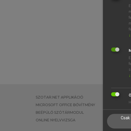
E
m
f
m
f
↓
M
E
f
s
↓
Ö
SZOTAR.NET APPLIKÁCIÓ
EGYÉNI FEL
H
MICROSOFT OFFICE BŐVÍTMÉNY
TANULÓKNA
BEÉPÜLŐ SZÓTÁRMODUL
OKTATÁSI I
Csak 
ONLINE NYELVVIZSGA
VÁLLALATI 