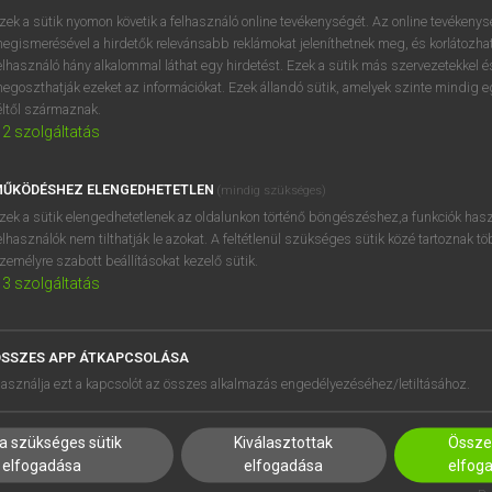
próbaverziójának elindítás
zek a sütik nyomon követik a felhasználó online tevékenységét. Az online tevékeny
BELÉPÉS
regisztrálok és
belépek
.
egismerésével a hirdetők relevánsabb reklámokat jeleníthetnek meg, és korlátozhat
elhasználó hány alkalommal láthat egy hirdetést. Ezek a sütik más szervezetekkel és
egoszthatják ezeket az információkat. Ezek állandó sütik, amelyek szinte mindig 
REGISZTRÁCIÓ
éltől származnak.
2
szolgáltatás
ŰKÖDÉSHEZ ELENGEDHETETLEN
(mindig szükséges)
zek a sütik elengedhetetlenek az oldalunkon történő böngészéshez,a funkciók hasz
elhasználók nem tilthatják le azokat. A feltétlenül szükséges sütik közé tartoznak t
zemélyre szabott beállításokat kezelő sütik.
3
szolgáltatás
SSZES APP ÁTKAPCSOLÁSA
HASZNÁLÓKNAK
SÚGÓ
asználja ezt a kapcsolót az összes alkalmazás engedélyezéséhez/letiltásához.
K
RÓLUNK
NTÉZMÉNYEKNEK
ELÉRHETŐSÉG
a szükséges sütik
Kiválasztottak
Összes
MEGOLDÁSOK
SÜTI BEÁLLÍTÁSOK
elfogadása
elfogadása
elfog