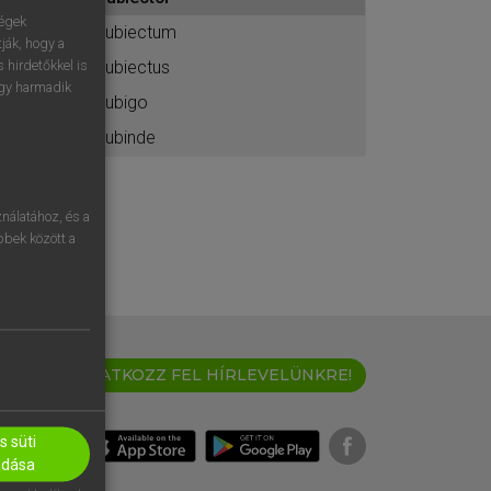
ához
ségek
subiectum
ják, hogy a
subiectus
 hirdetőkkel is
egy harmadik
subigo
subinde
nálatához, és a
öbbek között a
IRATKOZZ FEL HÍRLEVELÜNKRE!
 süti
adása