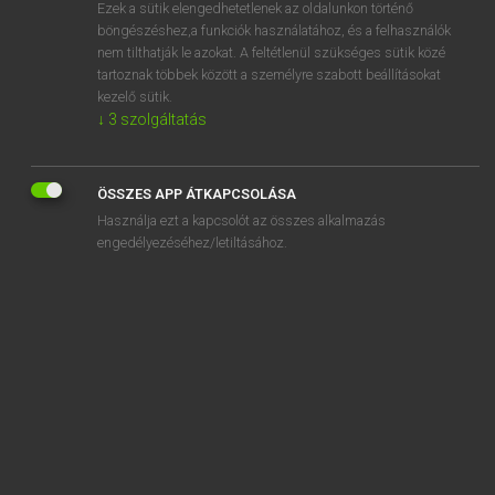
Ezek a sütik elengedhetetlenek az oldalunkon történő
böngészéshez,a funkciók használatához, és a felhasználók
nem tilthatják le azokat. A feltétlenül szükséges sütik közé
Tegyey Imre
tartoznak többek között a személyre szabott beállításokat
LATIN−MAGYAR SZÓTÁR
kezelő sütik.
↓
3
szolgáltatás
Kapcsolódó anyagok
strix
ÖSSZES APP ÁTKAPCSOLÁSA
Strȳmo
Használja ezt a kapcsolót az összes alkalmazás
Strȳmonis
engedélyezéséhez/letiltásához.
Strȳmonius
stropha
Strophades
strophium
structor
structura