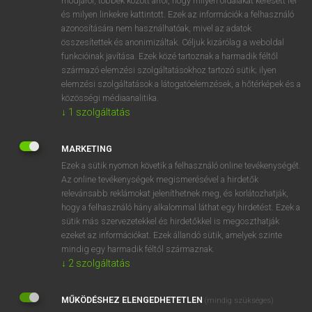
módjáról, többek között arról, hogy milyen oldalakat keresett fel
és milyen linkekre kattintott. Ezek az információk a felhasználó
VAN ELŐFIZETÉSED?
azonosítására nem használhatóak, mivel az adatok
összesítettek és anonimizáltak. Céljuk kizárólag a weboldal
Van előfizetésem a teljes szócikk megtekintéséhez.
funkcióinak javítása. Ezek közé tartoznak a harmadik féltől
származó elemzési szolgáltatásokhoz tartozó sütik; ilyen
BELÉPÉS
elemzési szolgáltatások a látogatóelemzések, a hőtérképek és a
közösségi médiaanalitika.
↓
1
szolgáltatás
MARKETING
Ezek a sütik nyomon követik a felhasználó online tevékenységét.
Az online tevékenységek megismerésével a hirdetők
NINCS ELŐFIZETÉSED?
relevánsabb reklámokat jeleníthetnek meg, és korlátozhatják,
Nincs regisztrációm és előfizetésem. A szótár 2 órás,
hogy a felhasználó hány alkalommal láthat egy hirdetést. Ezek a
díjmentes próbaverziójának elindításához regisztrálok és
sütik más szervezetekkel és hirdetőkkel is megoszthatják
belépek
.
ezeket az információkat. Ezek állandó sütik, amelyek szinte
mindig egy harmadik féltől származnak.
↓
2
szolgáltatás
REGISZTRÁCIÓ
MŰKÖDÉSHEZ ELENGEDHETETLEN
(mindig szükséges)