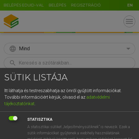
BELÉPÉS EDUID-VAL
BELÉPÉS
REGISZTRÁCIÓ
EN
menu
language
Mind
search
SÜTIK LISTÁJA
GR
KERESÉS
5
6
7
8
9
ö
ü
ó
Itt láthatja és testreszabhatja az önről gyűjtött információkat.
További információért kérjük, olvasd el az
adatvédelmi
r
t
z
u
i
o
p
ő
ú
TEGYEY IMRE
tájékoztatónkat
.
Latin−magyar szótár
g
h
j
k
l
é
á
ű
Ω
STATISZTIKA
v
b
n
m
,
.
-
AltGr
A statisztikai sütiket „teljesítménysütiknek” is nevezik. Ezek a
sütik információkat gyűjtenek a webhely használatának