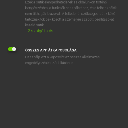
Ezek a sütik elengedhetetlenek az oldalunkon történő
böngészéshez,a funkciók használatához, és a felhasználók
nem tilthatják le azokat. A feltétlenül szükséges sütik közé
Tegyey Imre
tartoznak többek között a személyre szabott beállításokat
LATIN−MAGYAR SZÓTÁR
kezelő sütik.
↓
3
szolgáltatás
Kapcsolódó anyagok
sterilis
ÖSSZES APP ÁTKAPCSOLÁSA
sterilitas
Használja ezt a kapcsolót az összes alkalmazás
sternax
engedélyezéséhez/letiltásához.
sterno
sternumentum
sternuo
Steropes
sterquilinium
Stertinius