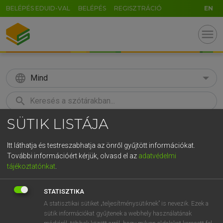
BELÉPÉS EDUID-VAL
BELÉPÉS
REGISZTRÁCIÓ
EN
menu
language
Mind
search
SÜTIK LISTÁJA
GR
KERESÉS
5
6
7
8
9
ö
ü
ó
Itt láthatja és testreszabhatja az önről gyűjtött információkat.
További információért kérjük, olvasd el az
adatvédelmi
r
t
z
u
i
o
p
ő
ú
TEGYEY IMRE
tájékoztatónkat
.
Latin−magyar szótár
g
h
j
k
l
é
á
ű
Ω
STATISZTIKA
v
b
n
m
,
.
-
AltGr
A statisztikai sütiket „teljesítménysütiknek” is nevezik. Ezek a
sütik információkat gyűjtenek a webhely használatának