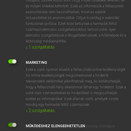
módjáról, többek között arról, hogy milyen oldalakat keresett fel
és milyen linkekre kattintott. Ezek az információk a felhasználó
VAN ELŐFIZETÉSED?
azonosítására nem használhatóak, mivel az adatok
összesítettek és anonimizáltak. Céljuk kizárólag a weboldal
Van előfizetésem a teljes szócikk megtekintéséhez.
funkcióinak javítása. Ezek közé tartoznak a harmadik féltől
származó elemzési szolgáltatásokhoz tartozó sütik; ilyen
BELÉPÉS
elemzési szolgáltatások a látogatóelemzések, a hőtérképek és a
közösségi médiaanalitika.
↓
1
szolgáltatás
MARKETING
Ezek a sütik nyomon követik a felhasználó online tevékenységét.
Az online tevékenységek megismerésével a hirdetők
NINCS ELŐFIZETÉSED?
relevánsabb reklámokat jeleníthetnek meg, és korlátozhatják,
Nincs regisztrációm és előfizetésem. A szótár 2 órás,
hogy a felhasználó hány alkalommal láthat egy hirdetést. Ezek a
díjmentes próbaverziójának elindításához regisztrálok és
sütik más szervezetekkel és hirdetőkkel is megoszthatják
belépek
.
ezeket az információkat. Ezek állandó sütik, amelyek szinte
mindig egy harmadik féltől származnak.
↓
2
szolgáltatás
REGISZTRÁCIÓ
MŰKÖDÉSHEZ ELENGEDHETETLEN
(mindig szükséges)