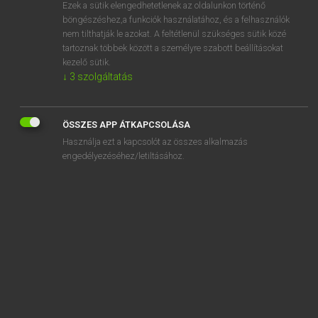
Ezek a sütik elengedhetetlenek az oldalunkon történő
böngészéshez,a funkciók használatához, és a felhasználók
nem tilthatják le azokat. A feltétlenül szükséges sütik közé
Tegyey Imre
tartoznak többek között a személyre szabott beállításokat
LATIN−MAGYAR SZÓTÁR
kezelő sütik.
↓
3
szolgáltatás
Kapcsolódó anyagok
sextarius
ÖSSZES APP ÁTKAPCSOLÁSA
Sextianus
Használja ezt a kapcsolót az összes alkalmazás
Sextilis
engedélyezéséhez/letiltásához.
Sextius
sextula
sextum
sextus
Sextus
sexus