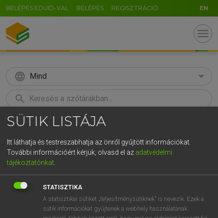
BELÉPÉS EDUID-VAL
BELÉPÉS
REGISZTRÁCIÓ
EN
menu
language
Mind
search
SÜTIK LISTÁJA
GR
KERESÉS
5
6
7
8
9
ö
ü
ó
Itt láthatja és testreszabhatja az önről gyűjtött információkat.
További információért kérjük, olvasd el az
adatvédelmi
r
t
z
u
i
o
p
ő
ú
TEGYEY IMRE
tájékoztatónkat
.
Latin−magyar szótár
g
h
j
k
l
é
á
ű
Ω
STATISZTIKA
v
b
n
m
,
.
-
AltGr
A statisztikai sütiket „teljesítménysütiknek” is nevezik. Ezek a
sütik információkat gyűjtenek a webhely használatának