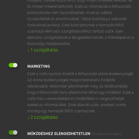
módjáról, többek között arról, hogy milyen oldalakat keresett fel
és milyen linkekre kattintott. Ezek az információk a felhasználó
VAN ELŐFIZETÉSED?
azonosítására nem használhatóak, mivel az adatok
összesítettek és anonimizáltak. Céljuk kizárólag a weboldal
Van előfizetésem a teljes szócikk megtekintéséhez.
funkcióinak javítása. Ezek közé tartoznak a harmadik féltől
származó elemzési szolgáltatásokhoz tartozó sütik; ilyen
BELÉPÉS
elemzési szolgáltatások a látogatóelemzések, a hőtérképek és a
közösségi médiaanalitika.
↓
1
szolgáltatás
MARKETING
Ezek a sütik nyomon követik a felhasználó online tevékenységét.
Az online tevékenységek megismerésével a hirdetők
NINCS ELŐFIZETÉSED?
relevánsabb reklámokat jeleníthetnek meg, és korlátozhatják,
Nincs regisztrációm és előfizetésem. A szótár 2 órás,
hogy a felhasználó hány alkalommal láthat egy hirdetést. Ezek a
díjmentes próbaverziójának elindításához regisztrálok és
sütik más szervezetekkel és hirdetőkkel is megoszthatják
belépek
.
ezeket az információkat. Ezek állandó sütik, amelyek szinte
mindig egy harmadik féltől származnak.
↓
2
szolgáltatás
REGISZTRÁCIÓ
MŰKÖDÉSHEZ ELENGEDHETETLEN
(mindig szükséges)