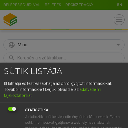
BELÉPÉS EDUID-VAL
BELÉPÉS
REGISZTRÁCIÓ
EN
menu
language
Mind
search
SÜTIK LISTÁJA
GR
KERESÉS
5
6
7
8
9
ö
ü
ó
Itt láthatja és testreszabhatja az önről gyűjtött információkat.
További információért kérjük, olvasd el az
adatvédelmi
r
t
z
u
i
o
p
ő
ú
TEGYEY IMRE
tájékoztatónkat
.
Latin−magyar szótár
g
h
j
k
l
é
á
ű
Ω
STATISZTIKA
v
b
n
m
,
.
-
AltGr
A statisztikai sütiket „teljesítménysütiknek” is nevezik. Ezek a
sütik információkat gyűjtenek a webhely használatának