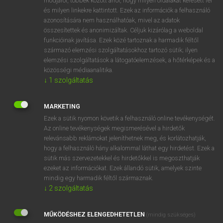
módjáról, többek között arról, hogy milyen oldalakat keresett fel
és milyen linkekre kattintott. Ezek az információk a felhasználó
VAN ELŐFIZETÉSED?
azonosítására nem használhatóak, mivel az adatok
összesítettek és anonimizáltak. Céljuk kizárólag a weboldal
Van előfizetésem a teljes szócikk megtekintéséhez.
funkcióinak javítása. Ezek közé tartoznak a harmadik féltől
származó elemzési szolgáltatásokhoz tartozó sütik; ilyen
BELÉPÉS
elemzési szolgáltatások a látogatóelemzések, a hőtérképek és a
közösségi médiaanalitika.
↓
1
szolgáltatás
MARKETING
Ezek a sütik nyomon követik a felhasználó online tevékenységét.
Az online tevékenységek megismerésével a hirdetők
NINCS ELŐFIZETÉSED?
relevánsabb reklámokat jeleníthetnek meg, és korlátozhatják,
Nincs regisztrációm és előfizetésem. A szótár 2 órás,
hogy a felhasználó hány alkalommal láthat egy hirdetést. Ezek a
díjmentes próbaverziójának elindításához regisztrálok és
sütik más szervezetekkel és hirdetőkkel is megoszthatják
belépek
.
ezeket az információkat. Ezek állandó sütik, amelyek szinte
mindig egy harmadik féltől származnak.
↓
2
szolgáltatás
REGISZTRÁCIÓ
MŰKÖDÉSHEZ ELENGEDHETETLEN
(mindig szükséges)