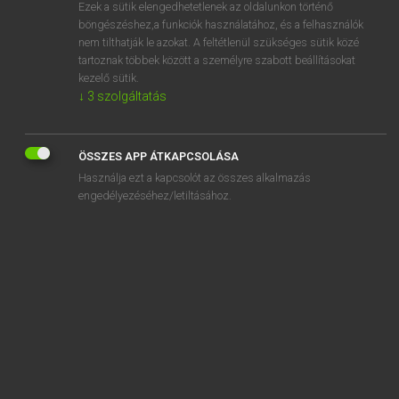
Ezek a sütik elengedhetetlenek az oldalunkon történő
böngészéshez,a funkciók használatához, és a felhasználók
nem tilthatják le azokat. A feltétlenül szükséges sütik közé
Tegyey Imre
tartoznak többek között a személyre szabott beállításokat
LATIN−MAGYAR SZÓTÁR
kezelő sütik.
↓
3
szolgáltatás
Kapcsolódó anyagok
reor
ÖSSZES APP ÁTKAPCSOLÁSA
repagula
Használja ezt a kapcsolót az összes alkalmazás
repandus
engedélyezéséhez/letiltásához.
reparabilis
reparo
repastinatio
repello
rependo
repens