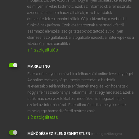
módjáról, többek között arról, hogy milyen oldalakat keresett fel
és milyen linkekre kattintott. Ezek az információk a felhasználó
VAN ELŐFIZETÉSED?
azonosítására nem használhatóak, mivel az adatok
összesítettek és anonimizáltak. Céljuk kizárólag a weboldal
Van előfizetésem a teljes szócikk megtekintéséhez.
funkcióinak javítása. Ezek közé tartoznak a harmadik féltől
származó elemzési szolgáltatásokhoz tartozó sütik; ilyen
BELÉPÉS
elemzési szolgáltatások a látogatóelemzések, a hőtérképek és a
közösségi médiaanalitika.
↓
1
szolgáltatás
MARKETING
Ezek a sütik nyomon követik a felhasználó online tevékenységét.
Az online tevékenységek megismerésével a hirdetők
NINCS ELŐFIZETÉSED?
relevánsabb reklámokat jeleníthetnek meg, és korlátozhatják,
Nincs regisztrációm és előfizetésem. A szótár 2 órás,
hogy a felhasználó hány alkalommal láthat egy hirdetést. Ezek a
díjmentes próbaverziójának elindításához regisztrálok és
sütik más szervezetekkel és hirdetőkkel is megoszthatják
belépek
.
ezeket az információkat. Ezek állandó sütik, amelyek szinte
mindig egy harmadik féltől származnak.
↓
2
szolgáltatás
REGISZTRÁCIÓ
MŰKÖDÉSHEZ ELENGEDHETETLEN
(mindig szükséges)