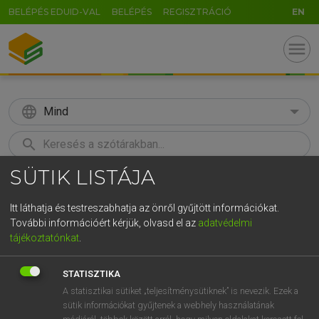
BELÉPÉS EDUID-VAL
BELÉPÉS
REGISZTRÁCIÓ
EN
menu
language
Mind
search
SÜTIK LISTÁJA
GR
KERESÉS
5
6
7
8
9
ö
ü
ó
Itt láthatja és testreszabhatja az önről gyűjtött információkat.
További információért kérjük, olvasd el az
adatvédelmi
r
t
z
u
i
o
p
ő
ú
TEGYEY IMRE
tájékoztatónkat
.
Latin−magyar szótár
g
h
j
k
l
é
á
ű
Ω
STATISZTIKA
v
b
n
m
,
.
-
AltGr
A statisztikai sütiket „teljesítménysütiknek” is nevezik. Ezek a
sütik információkat gyűjtenek a webhely használatának