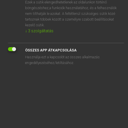
Ezek a sütik elengedhetetlenek az oldalunkon történő
böngészéshez,a funkciók használatához, és a felhasználók
nem tilthatják le azokat. A feltétlenül szükséges sütik közé
Tegyey Imre
tartoznak többek között a személyre szabott beállításokat
LATIN−MAGYAR SZÓTÁR
kezelő sütik.
↓
3
szolgáltatás
Kapcsolódó anyagok
recurso
ÖSSZES APP ÁTKAPCSOLÁSA
recursus
Használja ezt a kapcsolót az összes alkalmazás
recurvo
engedélyezéséhez/letiltásához.
recurvus
recusatio
recuso
recutio
redamo
redardesco