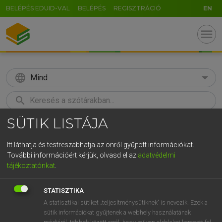
BELÉPÉS EDUID-VAL
BELÉPÉS
REGISZTRÁCIÓ
EN
menu
language
Mind
search
SÜTIK LISTÁJA
GR
KERESÉS
5
6
7
8
9
ö
ü
ó
Itt láthatja és testreszabhatja az önről gyűjtött információkat.
További információért kérjük, olvasd el az
adatvédelmi
r
t
z
u
i
o
p
ő
ú
TEGYEY IMRE
tájékoztatónkat
.
Latin−magyar szótár
g
h
j
k
l
é
á
ű
Ω
STATISZTIKA
v
b
n
m
,
.
-
AltGr
A statisztikai sütiket „teljesítménysütiknek” is nevezik. Ezek a
sütik információkat gyűjtenek a webhely használatának