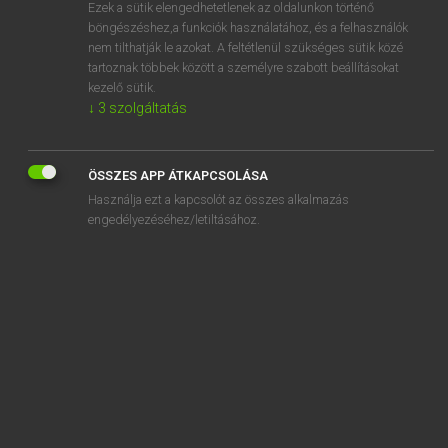
Ezek a sütik elengedhetetlenek az oldalunkon történő
böngészéshez,a funkciók használatához, és a felhasználók
nem tilthatják le azokat. A feltétlenül szükséges sütik közé
Tegyey Imre
tartoznak többek között a személyre szabott beállításokat
LATIN−MAGYAR SZÓTÁR
kezelő sütik.
↓
3
szolgáltatás
Kapcsolódó anyagok
recitatio
ÖSSZES APP ÁTKAPCSOLÁSA
recitator
Használja ezt a kapcsolót az összes alkalmazás
recito
engedélyezéséhez/letiltásához.
reclamatio
reclamito
reclamo
reclinis
reclino
recludo