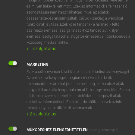
módjáról, többek között arról, hogy milyen oldalakat keresett fel
és milyen linkekre kattintott. Ezek az információk a felhasználó
VAN ELŐFIZETÉSED?
azonosítására nem használhatóak, mivel az adatok
összesítettek és anonimizáltak. Céljuk kizárólag a weboldal
Van előfizetésem a teljes szócikk megtekintéséhez.
funkcióinak javítása. Ezek közé tartoznak a harmadik féltől
származó elemzési szolgáltatásokhoz tartozó sütik; ilyen
BELÉPÉS
elemzési szolgáltatások a látogatóelemzések, a hőtérképek és a
közösségi médiaanalitika.
↓
1
szolgáltatás
MARKETING
Ezek a sütik nyomon követik a felhasználó online tevékenységét.
Az online tevékenységek megismerésével a hirdetők
NINCS ELŐFIZETÉSED?
relevánsabb reklámokat jeleníthetnek meg, és korlátozhatják,
Nincs regisztrációm és előfizetésem. A szótár 2 órás,
hogy a felhasználó hány alkalommal láthat egy hirdetést. Ezek a
díjmentes próbaverziójának elindításához regisztrálok és
sütik más szervezetekkel és hirdetőkkel is megoszthatják
belépek
.
ezeket az információkat. Ezek állandó sütik, amelyek szinte
mindig egy harmadik féltől származnak.
↓
2
szolgáltatás
REGISZTRÁCIÓ
MŰKÖDÉSHEZ ELENGEDHETETLEN
(mindig szükséges)