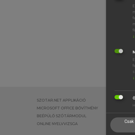
E
m
f
m
f
↓
M
E
f
s
↓
Ö
SZOTAR.NET APPLIKÁCIÓ
EGYÉNI FEL
H
MICROSOFT OFFICE BŐVÍTMÉNY
TANULÓKNA
BEÉPÜLŐ SZÓTÁRMODUL
OKTATÁSI I
Csak 
ONLINE NYELVVIZSGA
VÁLLALATI 