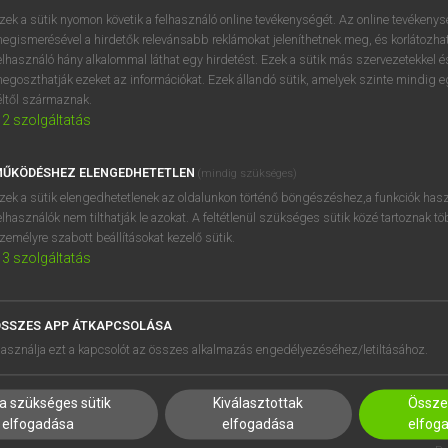
próbaverziójának elindítás
zek a sütik nyomon követik a felhasználó online tevékenységét. Az online tevékeny
BELÉPÉS
regisztrálok és
belépek
.
egismerésével a hirdetők relevánsabb reklámokat jeleníthetnek meg, és korlátozhat
elhasználó hány alkalommal láthat egy hirdetést. Ezek a sütik más szervezetekkel és
egoszthatják ezeket az információkat. Ezek állandó sütik, amelyek szinte mindig 
REGISZTRÁCIÓ
éltől származnak.
2
szolgáltatás
ŰKÖDÉSHEZ ELENGEDHETETLEN
(mindig szükséges)
zek a sütik elengedhetetlenek az oldalunkon történő böngészéshez,a funkciók hasz
elhasználók nem tilthatják le azokat. A feltétlenül szükséges sütik közé tartoznak t
zemélyre szabott beállításokat kezelő sütik.
3
szolgáltatás
SSZES APP ÁTKAPCSOLÁSA
HASZNÁLÓKNAK
SÚGÓ
asználja ezt a kapcsolót az összes alkalmazás engedélyezéséhez/letiltásához.
K
RÓLUNK
NTÉZMÉNYEKNEK
ELÉRHETŐSÉG
a szükséges sütik
Kiválasztottak
Összes
MEGOLDÁSOK
SÜTI BEÁLLÍTÁSOK
elfogadása
elfogadása
elfog