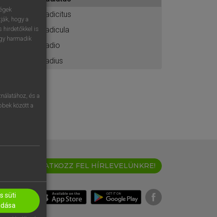
ához
ségek
radicitus
ják, hogy a
radicula
 hirdetőkkel is
egy harmadik
radio
radius
nálatához, és a
öbbek között a
IRATKOZZ FEL HÍRLEVELÜNKRE!
 süti
adása