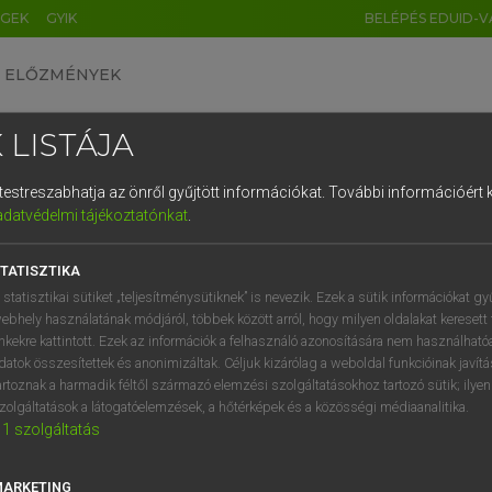
ÉGEK
GYIK
BELÉPÉS EDUID-V
ELŐZMÉNYEK
 LISTÁJA
és testreszabhatja az önről gyűjtött információkat.
További információért k
HU
DE
CN
FR
ES
IT
NL
RU
GR
adatvédelmi tájékoztatónkat
.
Y IMRE
1
2
3
4
5
6
7
8
9
n−magyar szótár
TATISZTIKA
q
w
e
r
t
z
u
i
 statisztikai sütiket „teljesítménysütiknek” is nevezik. Ezek a sütik információkat gy
ebhely használatának módjáról, többek között arról, hogy milyen oldalakat keresett 
a
s
d
f
g
h
j
k
l
é
inkekre kattintott. Ezek az információk a felhasználó azonosítására nem használható
datok összesítettek és anonimizáltak. Céljuk kizárólag a weboldal funkcióinak javít
í
y
x
c
v
b
n
m
,
.
artoznak a harmadik féltől származó elemzési szolgáltatásokhoz tartozó sütik; ilye
zolgáltatások a látogatóelemzések, a hőtérképek és a közösségi médiaanalitika.
VAN ELŐFIZETÉSED?
NINCS ELŐFIZETÉSED
1
szolgáltatás
előfizetésem a teljes szócikk
Nincs regisztrációm és előfiz
megtekintéséhez.
A szótár 2 órás, díjmente
MARKETING