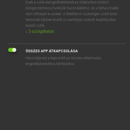
Ezek a sütik elengedhetetlenek az oldalunkon történő
böngészéshez,a funkciók használatához, és a felhasználók
nem tilthatják le azokat. A feltétlenül szükséges sütik közé
Tegyey Imre
tartoznak többek között a személyre szabott beállításokat
LATIN−MAGYAR SZÓTÁR
kezelő sütik.
↓
3
szolgáltatás
Kapcsolódó anyagok
proprie
ÖSSZES APP ÁTKAPCSOLÁSA
proprietas
Használja ezt a kapcsolót az összes alkalmazás
proprium
engedélyezéséhez/letiltásához.
proprius
propter
propterea
propudium
propugnaculum
propugnatio