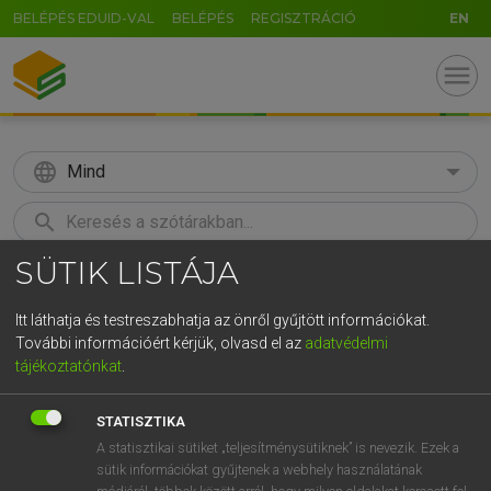
BELÉPÉS EDUID-VAL
BELÉPÉS
REGISZTRÁCIÓ
EN
menu
language
Mind
search
SÜTIK LISTÁJA
GR
KERESÉS
5
6
7
8
9
ö
ü
ó
Itt láthatja és testreszabhatja az önről gyűjtött információkat.
További információért kérjük, olvasd el az
adatvédelmi
r
t
z
u
i
o
p
ő
ú
TEGYEY IMRE
tájékoztatónkat
.
Latin−magyar szótár
g
h
j
k
l
é
á
ű
Ω
STATISZTIKA
v
b
n
m
,
.
-
AltGr
A statisztikai sütiket „teljesítménysütiknek” is nevezik. Ezek a
sütik információkat gyűjtenek a webhely használatának