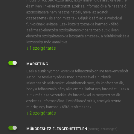
módjáról, többek között arról, hogy milyen oldalakat keresett fel
és milyen linkekre kattintott. Ezek az információk a felhasználó
VAN ELŐFIZETÉSED?
azonosítására nem használhatóak, mivel az adatok
összesítettek és anonimizáltak. Céljuk kizárólag a weboldal
Van előfizetésem a teljes szócikk megtekintéséhez.
funkcióinak javítása. Ezek közé tartoznak a harmadik féltől
származó elemzési szolgáltatásokhoz tartozó sütik; ilyen
BELÉPÉS
elemzési szolgáltatások a látogatóelemzések, a hőtérképek és a
közösségi médiaanalitika.
↓
1
szolgáltatás
MARKETING
Ezek a sütik nyomon követik a felhasználó online tevékenységét.
Az online tevékenységek megismerésével a hirdetők
NINCS ELŐFIZETÉSED?
relevánsabb reklámokat jeleníthetnek meg, és korlátozhatják,
Nincs regisztrációm és előfizetésem. A szótár 2 órás,
hogy a felhasználó hány alkalommal láthat egy hirdetést. Ezek a
díjmentes próbaverziójának elindításához regisztrálok és
sütik más szervezetekkel és hirdetőkkel is megoszthatják
belépek
.
ezeket az információkat. Ezek állandó sütik, amelyek szinte
mindig egy harmadik féltől származnak.
↓
2
szolgáltatás
REGISZTRÁCIÓ
MŰKÖDÉSHEZ ELENGEDHETETLEN
(mindig szükséges)