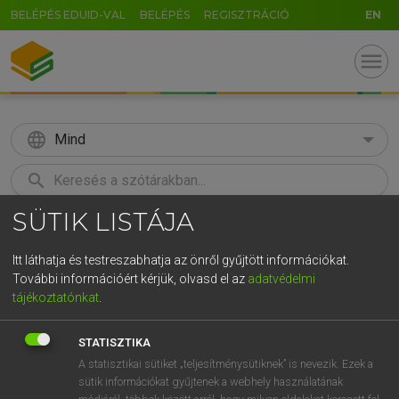
BELÉPÉS EDUID-VAL
BELÉPÉS
REGISZTRÁCIÓ
EN
menu
language
Mind
search
SÜTIK LISTÁJA
GR
KERESÉS
5
6
7
8
9
ö
ü
ó
Itt láthatja és testreszabhatja az önről gyűjtött információkat.
További információért kérjük, olvasd el az
adatvédelmi
r
t
z
u
i
o
p
ő
ú
TEGYEY IMRE
tájékoztatónkat
.
Latin−magyar szótár
g
h
j
k
l
é
á
ű
Ω
STATISZTIKA
v
b
n
m
,
.
-
AltGr
A statisztikai sütiket „teljesítménysütiknek” is nevezik. Ezek a
sütik információkat gyűjtenek a webhely használatának