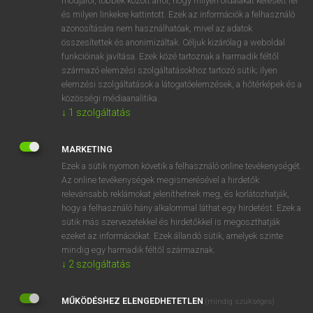
módjáról, többek között arról, hogy milyen oldalakat keresett fel
és milyen linkekre kattintott. Ezek az információk a felhasználó
VAN ELŐFIZETÉSED?
azonosítására nem használhatóak, mivel az adatok
összesítettek és anonimizáltak. Céljuk kizárólag a weboldal
Van előfizetésem a teljes szócikk megtekintéséhez.
funkcióinak javítása. Ezek közé tartoznak a harmadik féltől
származó elemzési szolgáltatásokhoz tartozó sütik; ilyen
BELÉPÉS
elemzési szolgáltatások a látogatóelemzések, a hőtérképek és a
közösségi médiaanalitika.
↓
1
szolgáltatás
MARKETING
Ezek a sütik nyomon követik a felhasználó online tevékenységét.
Az online tevékenységek megismerésével a hirdetők
NINCS ELŐFIZETÉSED?
relevánsabb reklámokat jeleníthetnek meg, és korlátozhatják,
Nincs regisztrációm és előfizetésem. A szótár 2 órás,
hogy a felhasználó hány alkalommal láthat egy hirdetést. Ezek a
díjmentes próbaverziójának elindításához regisztrálok és
sütik más szervezetekkel és hirdetőkkel is megoszthatják
belépek
.
ezeket az információkat. Ezek állandó sütik, amelyek szinte
mindig egy harmadik féltől származnak.
↓
2
szolgáltatás
REGISZTRÁCIÓ
MŰKÖDÉSHEZ ELENGEDHETETLEN
(mindig szükséges)