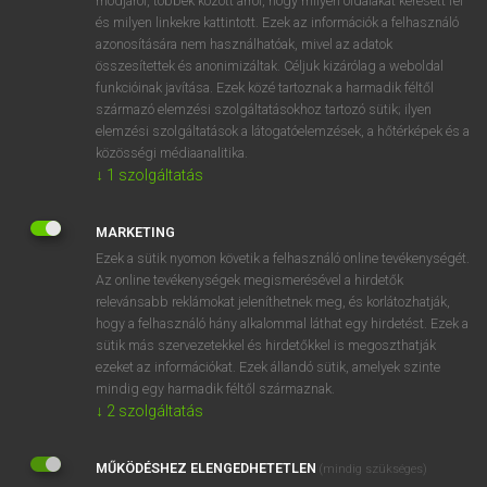
módjáról, többek között arról, hogy milyen oldalakat keresett fel
és milyen linkekre kattintott. Ezek az információk a felhasználó
VAN ELŐFIZETÉSED?
azonosítására nem használhatóak, mivel az adatok
összesítettek és anonimizáltak. Céljuk kizárólag a weboldal
Van előfizetésem a teljes szócikk megtekintéséhez.
funkcióinak javítása. Ezek közé tartoznak a harmadik féltől
származó elemzési szolgáltatásokhoz tartozó sütik; ilyen
BELÉPÉS
elemzési szolgáltatások a látogatóelemzések, a hőtérképek és a
közösségi médiaanalitika.
↓
1
szolgáltatás
MARKETING
Ezek a sütik nyomon követik a felhasználó online tevékenységét.
Az online tevékenységek megismerésével a hirdetők
NINCS ELŐFIZETÉSED?
relevánsabb reklámokat jeleníthetnek meg, és korlátozhatják,
Nincs regisztrációm és előfizetésem. A szótár 2 órás,
hogy a felhasználó hány alkalommal láthat egy hirdetést. Ezek a
díjmentes próbaverziójának elindításához regisztrálok és
sütik más szervezetekkel és hirdetőkkel is megoszthatják
belépek
.
ezeket az információkat. Ezek állandó sütik, amelyek szinte
mindig egy harmadik féltől származnak.
↓
2
szolgáltatás
REGISZTRÁCIÓ
MŰKÖDÉSHEZ ELENGEDHETETLEN
(mindig szükséges)