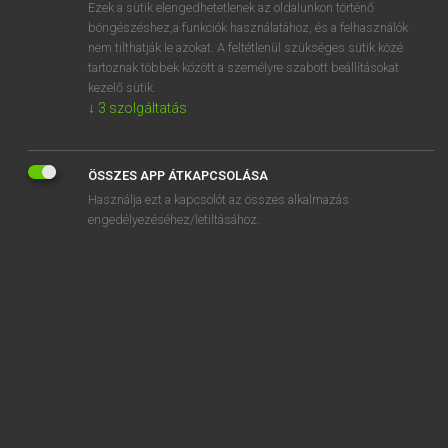
Ezek a sütik elengedhetetlenek az oldalunkon történő
böngészéshez,a funkciók használatához, és a felhasználók
nem tilthatják le azokat. A feltétlenül szükséges sütik közé
Tegyey Imre
tartoznak többek között a személyre szabott beállításokat
LATIN−MAGYAR SZÓTÁR
kezelő sütik.
↓
3
szolgáltatás
Kapcsolódó anyagok
profluo
ÖSSZES APP ÁTKAPCSOLÁSA
profugio
Használja ezt a kapcsolót az összes alkalmazás
profugus
engedélyezéséhez/letiltásához.
profundo
profundum
profundus
profusio
profusus
progener