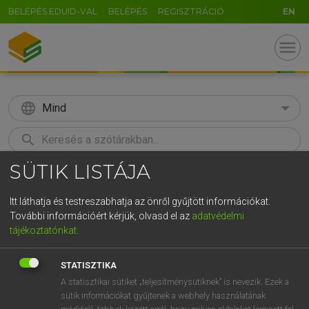
BELÉPÉS EDUID-VAL
BELÉPÉS
REGISZTRÁCIÓ
EN
menu
language
Mind
search
SÜTIK LISTÁJA
GR
KERESÉS
5
6
7
8
9
ö
ü
ó
Itt láthatja és testreszabhatja az önről gyűjtött információkat.
További információért kérjük, olvasd el az
adatvédelmi
r
t
z
u
i
o
p
ő
ú
TEGYEY IMRE
tájékoztatónkat
.
Latin−magyar szótár
g
h
j
k
l
é
á
ű
Ω
STATISZTIKA
v
b
n
m
,
.
-
AltGr
A statisztikai sütiket „teljesítménysütiknek” is nevezik. Ezek a
sütik információkat gyűjtenek a webhely használatának