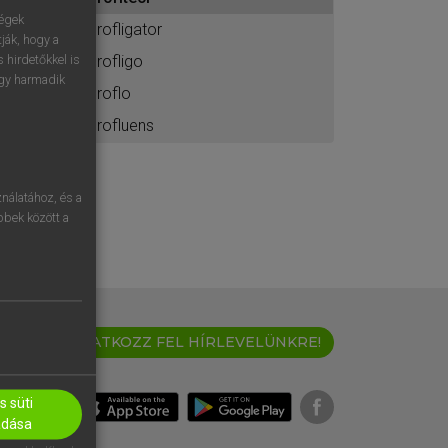
ához
ségek
profligator
ják, hogy a
profligo
 hirdetőkkel is
egy harmadik
proflo
profluens
nálatához, és a
öbbek között a
IRATKOZZ FEL HÍRLEVELÜNKRE!
 süti
adása