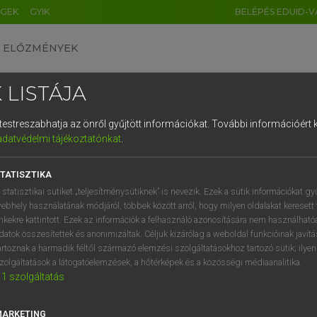
ÉGEK
GYIK
BELÉPÉS EDUID-V
ELŐZMÉNYEK
 LISTÁJA
és testreszabhatja az önről gyűjtött információkat.
További információért k
HU
DE
CN
FR
ES
IT
NL
RU
GR
adatvédelmi tájékoztatónkat
.
Y IMRE
1
2
3
4
5
6
7
8
9
n−magyar szótár
TATISZTIKA
q
w
e
r
t
z
u
i
 statisztikai sütiket „teljesítménysütiknek” is nevezik. Ezek a sütik információkat gy
ebhely használatának módjáról, többek között arról, hogy milyen oldalakat keresett 
a
s
d
f
g
h
j
k
l
é
inkekre kattintott. Ezek az információk a felhasználó azonosítására nem használható
datok összesítettek és anonimizáltak. Céljuk kizárólag a weboldal funkcióinak javít
í
y
x
c
v
b
n
m
,
.
artoznak a harmadik féltől származó elemzési szolgáltatásokhoz tartozó sütik; ilye
zolgáltatások a látogatóelemzések, a hőtérképek és a közösségi médiaanalitika.
VAN ELŐFIZETÉSED?
NINCS ELŐFIZETÉSED
1
szolgáltatás
előfizetésem a teljes szócikk
Nincs regisztrációm és előfiz
megtekintéséhez.
A szótár 2 órás, díjmente
MARKETING