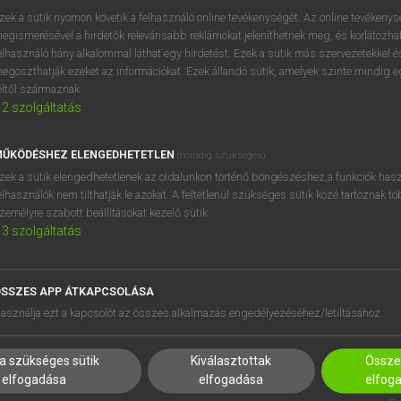
próbaverziójának elindítás
zek a sütik nyomon követik a felhasználó online tevékenységét. Az online tevékeny
BELÉPÉS
regisztrálok és
belépek
.
egismerésével a hirdetők relevánsabb reklámokat jeleníthetnek meg, és korlátozhat
elhasználó hány alkalommal láthat egy hirdetést. Ezek a sütik más szervezetekkel és
egoszthatják ezeket az információkat. Ezek állandó sütik, amelyek szinte mindig 
REGISZTRÁCIÓ
éltől származnak.
2
szolgáltatás
ŰKÖDÉSHEZ ELENGEDHETETLEN
(mindig szükséges)
zek a sütik elengedhetetlenek az oldalunkon történő böngészéshez,a funkciók hasz
elhasználók nem tilthatják le azokat. A feltétlenül szükséges sütik közé tartoznak t
zemélyre szabott beállításokat kezelő sütik.
3
szolgáltatás
SSZES APP ÁTKAPCSOLÁSA
HASZNÁLÓKNAK
SÚGÓ
asználja ezt a kapcsolót az összes alkalmazás engedélyezéséhez/letiltásához.
K
RÓLUNK
NTÉZMÉNYEKNEK
ELÉRHETŐSÉG
a szükséges sütik
Kiválasztottak
Összes
MEGOLDÁSOK
SÜTI BEÁLLÍTÁSOK
elfogadása
elfogadása
elfog