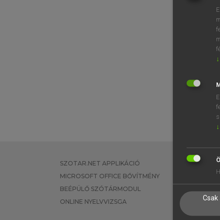
E
m
f
m
f
↓
M
E
f
s
↓
Ö
SZOTAR.NET APPLIKÁCIÓ
EGYÉNI FEL
H
MICROSOFT OFFICE BŐVÍTMÉNY
TANULÓKNA
BEÉPÜLŐ SZÓTÁRMODUL
OKTATÁSI I
Csak 
ONLINE NYELVVIZSGA
VÁLLALATI 